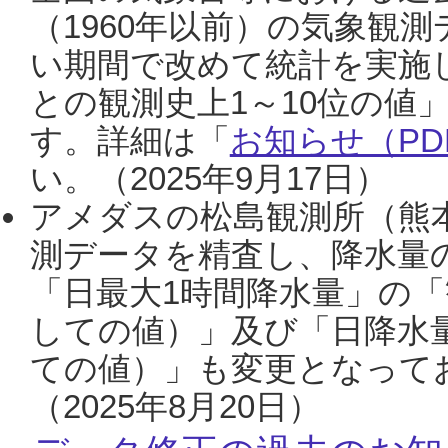
（1960年以前）の気象観
い期間で改めて統計を実施
との観測史上1～10位の値
す。詳細は「
お知らせ（PDF
い。（2025年9月17日）
アメダスの松島観測所（熊本
測データを精査し、降水量
「日最大1時間降水量」の「
しての値）」及び「日降水
ての値）」も変更となって
（2025年8月20日）