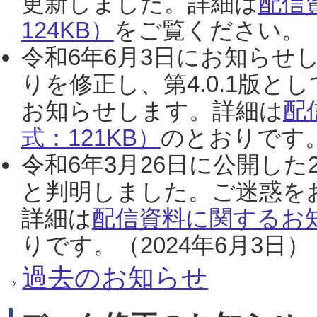
更新しました。詳細は
配信
124KB）
をご覧ください。（2
令和6年6月3日にお知らせし
りを修正し、第4.0.1版
お知らせします。詳細は
配
式：121KB）
のとおりです。
令和6年3月26日に公開した
と判明しました。ご迷惑を
詳細は
配信資料に関するお知
りです。（2024年6月3日）
過去のお知らせ