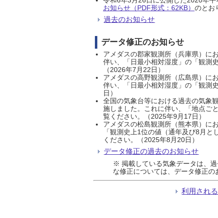
お知らせ（PDF形式：62KB）
のとおり
過去のお知らせ
データ修正のお知らせ
アメダスの郡家観測所（兵庫県）におい
伴い、「日最小相対湿度」の「観測史
（2026年7月22日）
アメダスの高野観測所（広島県）におい
伴い、「日最小相対湿度」の「観測史
日）
全国の気象台等における過去の気象観
施しました。これに伴い、「地点ごと
覧ください。（2025年9月17日）
アメダスの松島観測所（熊本県）にお
「観測史上1位の値（通年及び8月と
ください。（2025年8月20日）
データ修正の過去のお知らせ
※ 掲載している気象データは、
な修正については、データ修正の
利用され