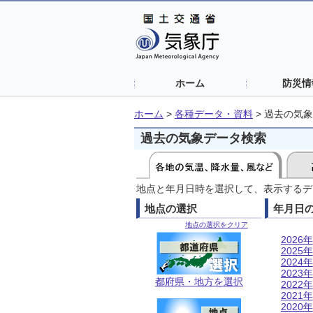
ホーム
防災情
ホーム
>
各種データ・資料
>
過去の気象
過去の気象データ検索
地点と年月日時を選択して、表示するデ
地点の選択
年月日
地点の選択をクリア
2026年
2025年
2024年
2023年
都府県・地方を選択
2022年
2021年
2020年