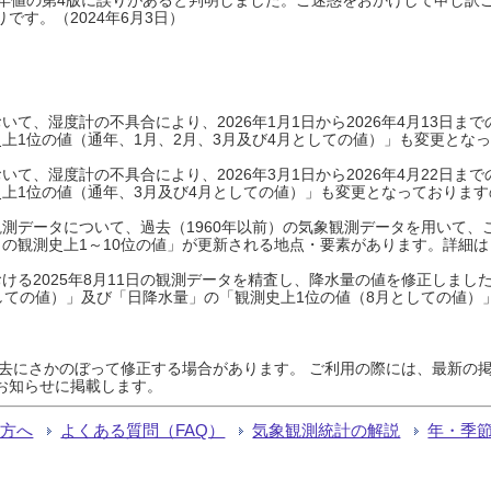
です。（2024年6月3日）
て、湿度計の不具合により、2026年1月1日から2026年4月13日
上1位の値（通年、1月、2月、3月及び4月としての値）」も変更とな
て、湿度計の不具合により、2026年3月1日から2026年4月22日
上1位の値（通年、3月及び4月としての値）」も変更となっておりますので
測データについて、過去（1960年以前）の気象観測データを用いて、
の観測史上1～10位の値」が更新される地点・要素があります。詳細は
ける2025年8月11日の観測データを精査し、降水量の値を修正しまし
しての値）」及び「日降水量」の「観測史上1位の値（8月としての値）
過去にさかのぼって修正する場合があります。 ご利用の際には、最新の掲
お知らせに掲載します。
る方へ
よくある質問（FAQ）
気象観測統計の解説
年・季