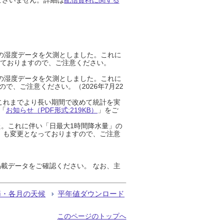
までの湿度データを欠測としました。これに
っておりますので、ご注意ください。
までの湿度データを欠測としました。これに
、ご注意ください。（2026年7月22
これまでより長い期間で改めて統計を実
「
お知らせ（PDF形式:219KB）
」をご
た。これに伴い「日最大1時間降水量」の
」も変更となっておりますので、ご注意
載データをご確認ください。 なお、主
節・各月の天候
平年値ダウンロード
このページのトップへ