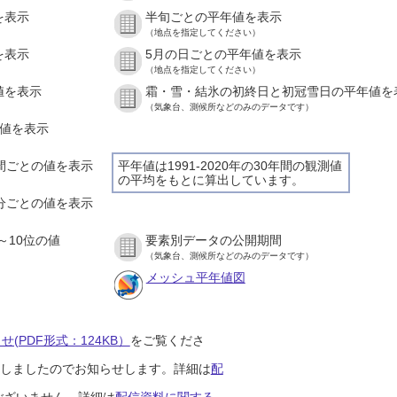
を表示
半旬ごとの平年値を表示
（地点を指定してください）
を表示
5月の日ごとの平年値を表示
（地点を指定してください）
値を表示
霜・雪・結氷の初終日と初冠雪日の平年値を
（気象台、測候所などのみのデータです）
の値を表示
時間ごとの値を表示
平年値は1991-2020年の30年間の観測値
の平均をもとに算出しています。
０分ごとの値を表示
～10位の値
要素別データの公開期間
（気象台、測候所などのみのデータです）
メッシュ平年値図
(PDF形式：124KB）
をご覧くださ
開始しましたのでお知らせします。詳細は
配
ございません。詳細は
配信資料に関する