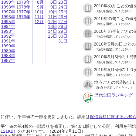
1999年
1979年
8月
8日
23日
2010年の月ごとの値
1998年
1978年
9月
9日
24日
1997年
1977年
10月
10日
25日
（地点を指定してください）
1996年
1976年
11月
11日
26日
2010年の旬ごとの値
1995年
12月
12日
27日
（地点を指定してください）
1994年
13日
28日
1993年
14日
29日
2010年の半旬ごとの
1992年
15日
30日
（地点を指定してください）
1991年
31日
2010年5月の日ごと
1990年
（地点を指定してください）
1989年
1988年
2010年5月5日の１
1987年
（地点を指定してください）
2010年5月5日の１
（地点を指定してください）
地点ごとの観測史上1
（地点を指定してください）
歴代全国ランキング
設に伴い、平年値の一部を更新しました。詳細は
配信資料に関するお知らせ
0年平年値の第4版の一部誤りを修正し、第4.0.1版として公開、利用を
21KB）
のとおりです。（2024年7月11日）
0年平年値の第4版に誤りがあると判明しました。ご迷惑をおかけして申し訳