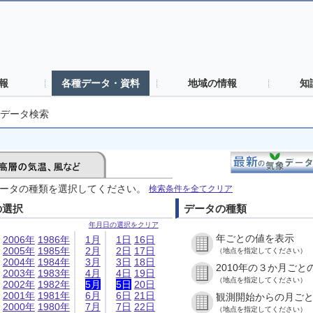
報
各種データ・資料
地域の情報
知
データ検索
ータの種類を選択してください。
検索条件を全てクリア
の選択
データの種類
年月日の選択をクリア
年ごとの値を表示
2006年
1986年
1月
1日
16日
2005年
1985年
2月
2日
17日
（地点を指定してください）
2004年
1984年
3月
3日
18日
2010年の３か月ごと
2003年
1983年
4月
4日
19日
（地点を指定してください）
2002年
1982年
5月
5日
20日
2001年
1981年
6月
6日
21日
観測開始からの月ご
2000年
1980年
7月
7日
22日
（地点を指定してください）