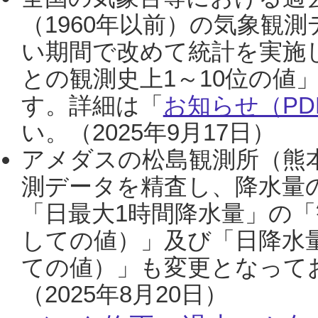
（1960年以前）の気象観
い期間で改めて統計を実施
との観測史上1～10位の値
す。詳細は「
お知らせ（PDF
い。（2025年9月17日）
アメダスの松島観測所（熊本
測データを精査し、降水量
「日最大1時間降水量」の「
しての値）」及び「日降水
ての値）」も変更となって
（2025年8月20日）