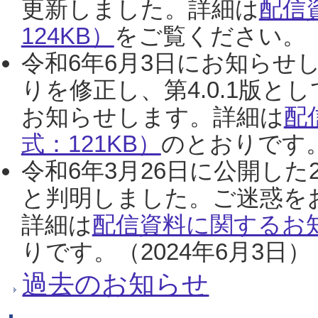
更新しました。詳細は
配信
124KB）
をご覧ください。（2
令和6年6月3日にお知らせし
りを修正し、第4.0.1版
お知らせします。詳細は
配
式：121KB）
のとおりです。
令和6年3月26日に公開した
と判明しました。ご迷惑を
詳細は
配信資料に関するお知
りです。（2024年6月3日）
過去のお知らせ