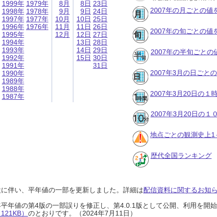
1999年
1979年
8月
8日
23日
2007年の月ごとの値
1998年
1978年
9月
9日
24日
1997年
1977年
10月
10日
25日
1996年
1976年
11月
11日
26日
2007年の旬ごとの値
1995年
12月
12日
27日
1994年
13日
28日
1993年
14日
29日
2007年の半旬ごとの
1992年
15日
30日
1991年
31日
2007年3月の日ごと
1990年
1989年
1988年
2007年3月20日の
1987年
2007年3月20日の
地点ごとの観測史上1
歴代全国ランキング
設に伴い、平年値の一部を更新しました。詳細は
配信資料に関するお知らせ
0年平年値の第4版の一部誤りを修正し、第4.0.1版として公開、利用を
21KB）
のとおりです。（2024年7月11日）