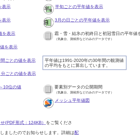
を表示
半旬ごとの平年値を表示
を表示
3月の日ごとの平年値を表示
値を表示
霜・雪・結氷の初終日と初冠雪日の平年値
（気象台、測候所などのみのデータです）
の値を表示
１時間ごとの値を表示
平年値は1991-2020年の30年間の観測値
の平均をもとに算出しています。
１０分ごとの値を表示
～10位の値
要素別データの公開期間
（気象台、測候所などのみのデータです）
メッシュ平年値図
(PDF形式：124KB）
をご覧くださ
開始しましたのでお知らせします。詳細は
配