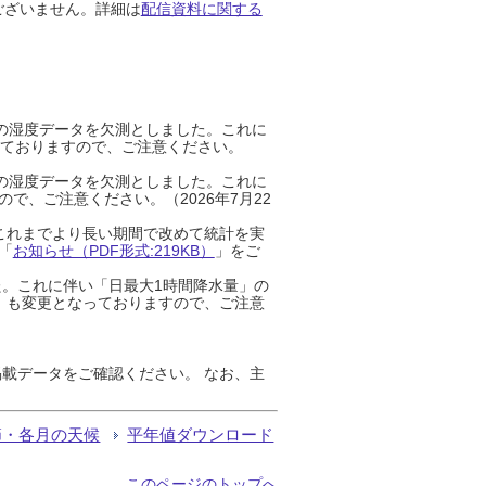
ございません。詳細は
配信資料に関する
までの湿度データを欠測としました。これに
っておりますので、ご注意ください。
までの湿度データを欠測としました。これに
、ご注意ください。（2026年7月22
これまでより長い期間で改めて統計を実
「
お知らせ（PDF形式:219KB）
」をご
た。これに伴い「日最大1時間降水量」の
」も変更となっておりますので、ご注意
載データをご確認ください。 なお、主
節・各月の天候
平年値ダウンロード
このページのトップへ