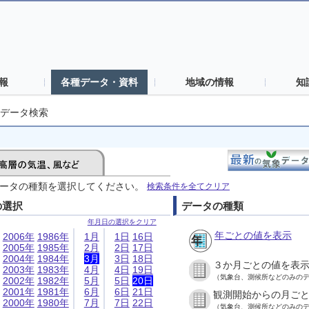
報
各種データ・資料
地域の情報
知
データ検索
ータの種類を選択してください。
検索条件を全てクリア
の選択
データの種類
年月日の選択をクリア
年ごとの値を表示
2006年
1986年
1月
1日
16日
2005年
1985年
2月
2日
17日
2004年
1984年
3月
3日
18日
３か月ごとの値を表
2003年
1983年
4月
4日
19日
（気象台、測候所などのみの
2002年
1982年
5月
5日
20日
2001年
1981年
6月
6日
21日
観測開始からの月ご
2000年
1980年
7月
7日
22日
（気象台、測候所などのみの