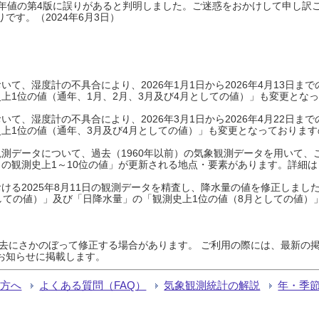
0年平年値の第4版に誤りがあると判明しました。ご迷惑をおかけして申し訳
です。（2024年6月3日）
て、湿度計の不具合により、2026年1月1日から2026年4月13日
上1位の値（通年、1月、2月、3月及び4月としての値）」も変更とな
て、湿度計の不具合により、2026年3月1日から2026年4月22日
上1位の値（通年、3月及び4月としての値）」も変更となっておりますので
測データについて、過去（1960年以前）の気象観測データを用いて、
の観測史上1～10位の値」が更新される地点・要素があります。詳細は
ける2025年8月11日の観測データを精査し、降水量の値を修正しまし
しての値）」及び「日降水量」の「観測史上1位の値（8月としての値）
過去にさかのぼって修正する場合があります。 ご利用の際には、最新の掲
お知らせに掲載します。
る方へ
よくある質問（FAQ）
気象観測統計の解説
年・季