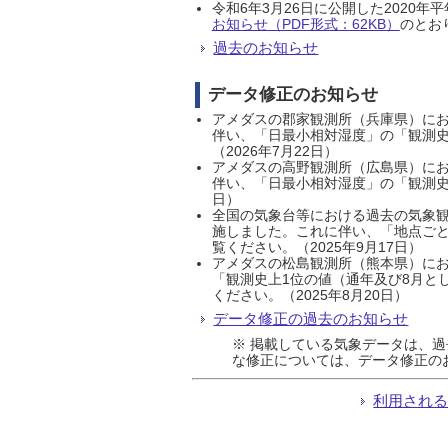
令和6年3月26日に公開した202
お知らせ（PDF形式：62KB）
のとおり
過去のお知らせ
データ修正のお知らせ
アメダスの郡家観測所（兵庫県）におい
伴い、「日最小相対湿度」の「観測史
（2026年7月22日）
アメダスの高野観測所（広島県）におい
伴い、「日最小相対湿度」の「観測史
日）
全国の気象台等における過去の気象観
施しました。これに伴い、「地点ごと
覧ください。（2025年9月17日）
アメダスの松島観測所（熊本県）にお
「観測史上1位の値（通年及び8月と
ください。（2025年8月20日）
データ修正の過去のお知らせ
※ 掲載している気象データは、
な修正については、データ修正の
利用され