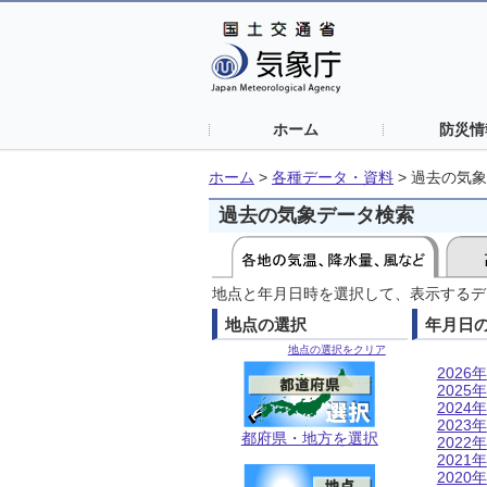
ホーム
防災情
ホーム
>
各種データ・資料
>
過去の気象
過去の気象データ検索
地点と年月日時を選択して、表示するデ
地点の選択
年月日
地点の選択をクリア
2026年
2025年
2024年
2023年
都府県・地方を選択
2022年
2021年
2020年