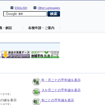
ENGLISH
Other Languages
識・解説
各種申請・ご案内
年・月ごとの平年値を表示
示
３か月ごとの平年値を表示
データです）
との値を表示
旬ごとの平年値を表示
データです）