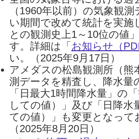
（1960年以前）の気象観
い期間で改めて統計を実施
との観測史上1～10位の値
す。詳細は「
お知らせ（PDF
い。（2025年9月17日）
アメダスの松島観測所（熊本
測データを精査し、降水量
「日最大1時間降水量」の「
しての値）」及び「日降水
ての値）」も変更となって
（2025年8月20日）