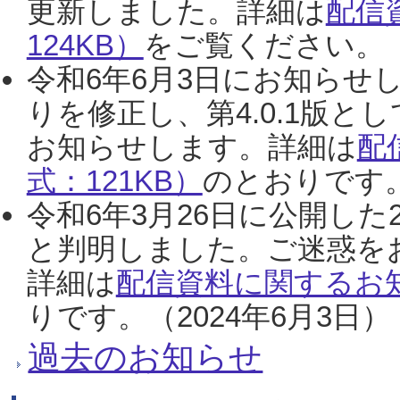
更新しました。詳細は
配信
124KB）
をご覧ください。（2
令和6年6月3日にお知らせし
りを修正し、第4.0.1版
お知らせします。詳細は
配
式：121KB）
のとおりです。
令和6年3月26日に公開した
と判明しました。ご迷惑を
詳細は
配信資料に関するお知
りです。（2024年6月3日）
過去のお知らせ