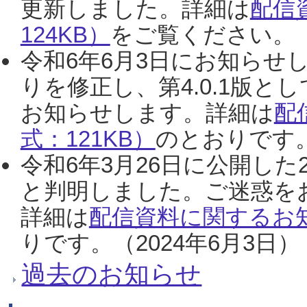
更新しました。詳細は
配信
124KB）
をご覧ください。（2
令和6年6月3日にお知らせし
りを修正し、第4.0.1版
お知らせします。詳細は
配
式：121KB）
のとおりです。
令和6年3月26日に公開した
と判明しました。ご迷惑を
詳細は
配信資料に関するお知
りです。（2024年6月3日）
過去のお知らせ