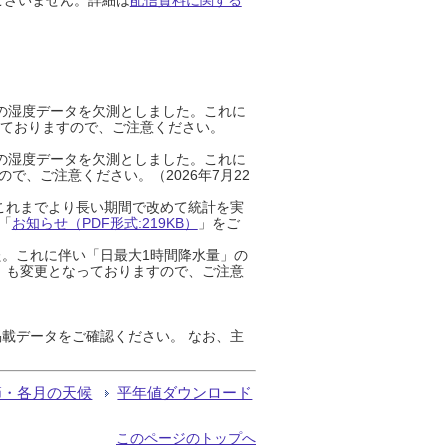
までの湿度データを欠測としました。これに
っておりますので、ご注意ください。
までの湿度データを欠測としました。これに
、ご注意ください。（2026年7月22
これまでより長い期間で改めて統計を実
「
お知らせ（PDF形式:219KB）
」をご
た。これに伴い「日最大1時間降水量」の
」も変更となっておりますので、ご注意
載データをご確認ください。 なお、主
節・各月の天候
平年値ダウンロード
このページのトップへ