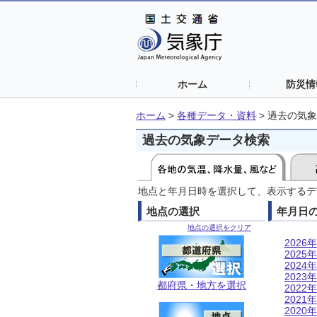
ホーム
防災情
ホーム
>
各種データ・資料
>
過去の気象
過去の気象データ検索
地点と年月日時を選択して、表示するデ
地点の選択
年月日
地点の選択をクリア
2026年
2025年
2024年
2023年
都府県・地方を選択
2022年
2021年
2020年