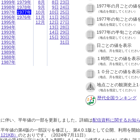
1999年
1979年
8月
8日
23日
1977年の月ごとの値
1998年
1978年
9月
9日
24日
1997年
1977年
10月
10日
25日
（地点を指定してください）
1996年
1976年
11月
11日
26日
1977年の旬ごとの値
1995年
12月
12日
27日
（地点を指定してください）
1994年
13日
28日
1993年
14日
29日
1977年の半旬ごとの
1992年
15日
30日
（地点を指定してください）
1991年
31日
日ごとの値を表示
1990年
（地点、月を指定してくださ
1989年
1988年
１時間ごとの値を表
1987年
（地点、月を指定してくださ
１０分ごとの値を表
（地点、月を指定してくださ
地点ごとの観測史上1
（地点を指定してください）
歴代全国ランキング
設に伴い、平年値の一部を更新しました。詳細は
配信資料に関するお知らせ
0年平年値の第4版の一部誤りを修正し、第4.0.1版として公開、利用を
21KB）
のとおりです。（2024年7月11日）
0年平年値の第4版に誤りがあると判明しました。ご迷惑をおかけして申し訳