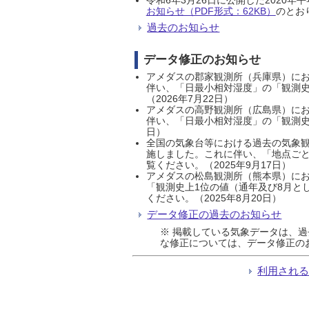
お知らせ（PDF形式：62KB）
のとおり
過去のお知らせ
データ修正のお知らせ
アメダスの郡家観測所（兵庫県）におい
伴い、「日最小相対湿度」の「観測史
（2026年7月22日）
アメダスの高野観測所（広島県）におい
伴い、「日最小相対湿度」の「観測史
日）
全国の気象台等における過去の気象観
施しました。これに伴い、「地点ごと
覧ください。（2025年9月17日）
アメダスの松島観測所（熊本県）にお
「観測史上1位の値（通年及び8月と
ください。（2025年8月20日）
データ修正の過去のお知らせ
※ 掲載している気象データは、
な修正については、データ修正の
利用され