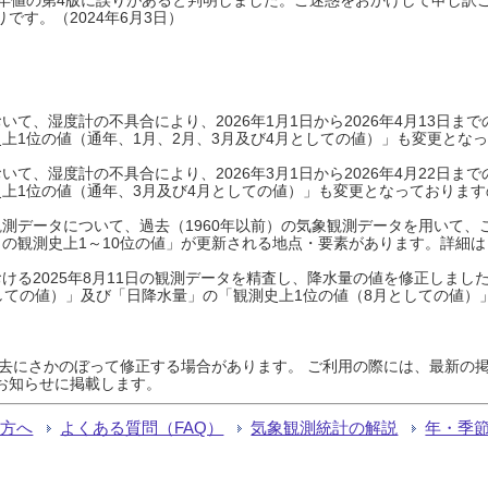
です。（2024年6月3日）
て、湿度計の不具合により、2026年1月1日から2026年4月13日
上1位の値（通年、1月、2月、3月及び4月としての値）」も変更とな
て、湿度計の不具合により、2026年3月1日から2026年4月22日
上1位の値（通年、3月及び4月としての値）」も変更となっておりますので
測データについて、過去（1960年以前）の気象観測データを用いて、
の観測史上1～10位の値」が更新される地点・要素があります。詳細は
ける2025年8月11日の観測データを精査し、降水量の値を修正しまし
しての値）」及び「日降水量」の「観測史上1位の値（8月としての値）
過去にさかのぼって修正する場合があります。 ご利用の際には、最新の掲
お知らせに掲載します。
る方へ
よくある質問（FAQ）
気象観測統計の解説
年・季