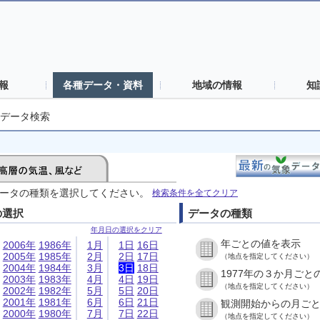
報
各種データ・資料
地域の情報
知
データ検索
ータの種類を選択してください。
検索条件を全てクリア
の選択
データの種類
年月日の選択をクリア
年ごとの値を表示
2006年
1986年
1月
1日
16日
2005年
1985年
2月
2日
17日
（地点を指定してください）
2004年
1984年
3月
3日
18日
1977年の３か月ごと
2003年
1983年
4月
4日
19日
（地点を指定してください）
2002年
1982年
5月
5日
20日
2001年
1981年
6月
6日
21日
観測開始からの月ご
2000年
1980年
7月
7日
22日
（地点を指定してください）