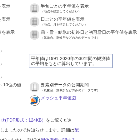
を表示
半旬ごとの平年値を表示
（地点を指定してください）
を表示
日ごとの平年値を表示
（地点、月を指定してください）
値を表示
霜・雪・結氷の初終日と初冠雪日の平年値を表示
（気象台、測候所などのみのデータです）
い）
示
平年値は1991-2020年の30年間の観測値
の平均をもとに算出しています。
い）
示
い）
～10位の値
要素別データの公開期間
（気象台、測候所などのみのデータです）
メッシュ平年値図
(PDF形式：124KB）
をご覧くださ
開始しましたのでお知らせします。詳細は
配
ございません。詳細は
配信資料に関する