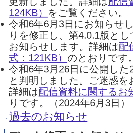
更新しました。詳細は
配信
124KB）
をご覧ください。（2
令和6年6月3日にお知らせし
りを修正し、第4.0.1版
お知らせします。詳細は
配
式：121KB）
のとおりです。
令和6年3月26日に公開した
と判明しました。ご迷惑を
詳細は
配信資料に関するお知
りです。（2024年6月3日）
過去のお知らせ