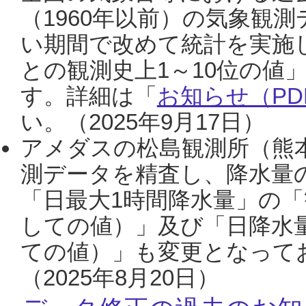
（1960年以前）の気象観
い期間で改めて統計を実施
との観測史上1～10位の値
す。詳細は「
お知らせ（PDF
い。（2025年9月17日）
アメダスの松島観測所（熊本
測データを精査し、降水量
「日最大1時間降水量」の「
しての値）」及び「日降水
ての値）」も変更となって
（2025年8月20日）