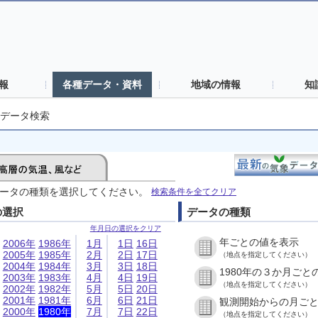
報
各種データ・資料
地域の情報
知
データ検索
ータの種類を選択してください。
検索条件を全てクリア
の選択
データの種類
年月日の選択をクリア
年ごとの値を表示
2006年
1986年
1月
1日
16日
2005年
1985年
2月
2日
17日
（地点を指定してください）
2004年
1984年
3月
3日
18日
1980年の３か月ごと
2003年
1983年
4月
4日
19日
（地点を指定してください）
2002年
1982年
5月
5日
20日
2001年
1981年
6月
6日
21日
観測開始からの月ご
2000年
1980年
7月
7日
22日
（地点を指定してください）