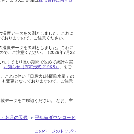
までの湿度データを欠測としました。これに
っておりますので、ご注意ください。
までの湿度データを欠測としました。これに
、ご注意ください。（2026年7月22
これまでより長い期間で改めて統計を実
「
お知らせ（PDF形式:219KB）
」をご
た。これに伴い「日最大1時間降水量」の
」も変更となっておりますので、ご注意
載データをご確認ください。 なお、主
節・各月の天候
平年値ダウンロード
このページのトップへ