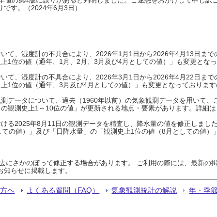
です。（2024年6月3日）
て、湿度計の不具合により、2026年1月1日から2026年4月13日
上1位の値（通年、1月、2月、3月及び4月としての値）」も変更とな
て、湿度計の不具合により、2026年3月1日から2026年4月22日
上1位の値（通年、3月及び4月としての値）」も変更となっておりますので
測データについて、過去（1960年以前）の気象観測データを用いて、
の観測史上1～10位の値」が更新される地点・要素があります。詳細は
ける2025年8月11日の観測データを精査し、降水量の値を修正しまし
しての値）」及び「日降水量」の「観測史上1位の値（8月としての値）
過去にさかのぼって修正する場合があります。 ご利用の際には、最新の掲
お知らせに掲載します。
る方へ
よくある質問（FAQ）
気象観測統計の解説
年・季