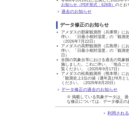
お知らせ（PDF形式：62KB）
のとおり
過去のお知らせ
データ修正のお知らせ
アメダスの郡家観測所（兵庫県）におい
伴い、「日最小相対湿度」の「観測史
（2026年7月22日）
アメダスの高野観測所（広島県）におい
伴い、「日最小相対湿度」の「観測史
日）
全国の気象台等における過去の気象観
施しました。これに伴い、「地点ごと
覧ください。（2025年9月17日）
アメダスの松島観測所（熊本県）にお
「観測史上1位の値（通年及び8月と
ください。（2025年8月20日）
データ修正の過去のお知らせ
※ 掲載している気象データは、
な修正については、データ修正の
利用され