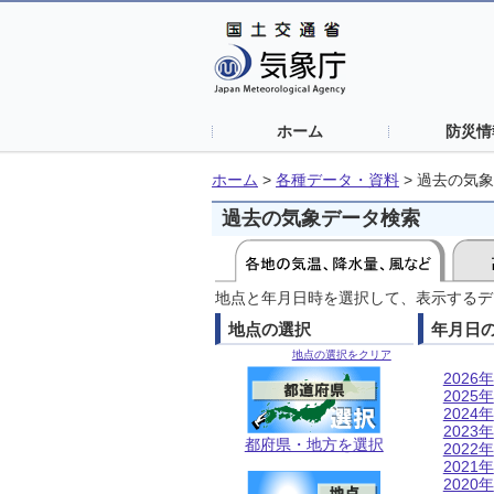
ホーム
防災情
ホーム
>
各種データ・資料
>
過去の気象
過去の気象データ検索
地点と年月日時を選択して、表示するデ
地点の選択
年月日
地点の選択をクリア
2026年
2025年
2024年
2023年
都府県・地方を選択
2022年
2021年
2020年