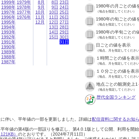
1999年
1979年
8月
8日
23日
1980年の月ごとの値
1998年
1978年
9月
9日
24日
1997年
1977年
10月
10日
25日
（地点を指定してください）
1996年
1976年
11月
11日
26日
1980年の旬ごとの値
1995年
12月
12日
27日
（地点を指定してください）
1994年
13日
28日
1993年
14日
29日
1980年の半旬ごとの
1992年
15日
30日
（地点を指定してください）
1991年
31日
日ごとの値を表示
1990年
（地点、月を指定してくださ
1989年
1988年
１時間ごとの値を表
1987年
（地点、月を指定してくださ
１０分ごとの値を表
（地点、月を指定してくださ
地点ごとの観測史上1
（地点を指定してください）
歴代全国ランキング
設に伴い、平年値の一部を更新しました。詳細は
配信資料に関するお知らせ
0年平年値の第4版の一部誤りを修正し、第4.0.1版として公開、利用を
21KB）
のとおりです。（2024年7月11日）
0年平年値の第4版に誤りがあると判明しました。ご迷惑をおかけして申し訳