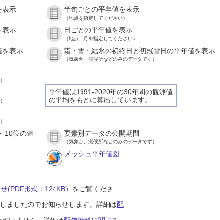
を表示
半旬ごとの平年値を表示
（地点を指定してください）
を表示
日ごとの平年値を表示
（地点、月を指定してください）
値を表示
霜・雪・結氷の初終日と初冠雪日の平年値を表示
（気象台、測候所などのみのデータです）
い）
示
平年値は1991-2020年の30年間の観測値
の平均をもとに算出しています。
い）
示
い）
～10位の値
要素別データの公開期間
（気象台、測候所などのみのデータです）
メッシュ平年値図
(PDF形式：124KB）
をご覧くださ
開始しましたのでお知らせします。詳細は
配
ございません。詳細は
配信資料に関する