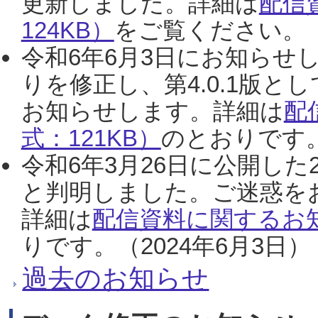
更新しました。詳細は
配信
124KB）
をご覧ください。（2
令和6年6月3日にお知らせし
りを修正し、第4.0.1版
お知らせします。詳細は
配
式：121KB）
のとおりです。
令和6年3月26日に公開した
と判明しました。ご迷惑を
詳細は
配信資料に関するお知
りです。（2024年6月3日）
過去のお知らせ