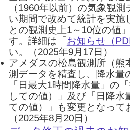
（1960年以前）の気象観
い期間で改めて統計を実施
との観測史上1～10位の値
す。詳細は「
お知らせ（PDF
い。（2025年9月17日）
アメダスの松島観測所（熊本
測データを精査し、降水量
「日最大1時間降水量」の「
しての値）」及び「日降水
ての値）」も変更となって
（2025年8月20日）