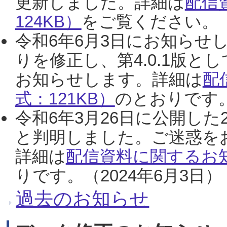
更新しました。詳細は
配信
124KB）
をご覧ください。（2
令和6年6月3日にお知らせし
りを修正し、第4.0.1版
お知らせします。詳細は
配
式：121KB）
のとおりです。
令和6年3月26日に公開した
と判明しました。ご迷惑を
詳細は
配信資料に関するお知
りです。（2024年6月3日）
過去のお知らせ