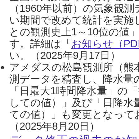
（1960年以前）の気象観
い期間で改めて統計を実施
との観測史上1～10位の値
す。詳細は「
お知らせ（PDF
い。（2025年9月17日）
アメダスの松島観測所（熊本
測データを精査し、降水量
「日最大1時間降水量」の「
しての値）」及び「日降水
ての値）」も変更となって
（2025年8月20日）