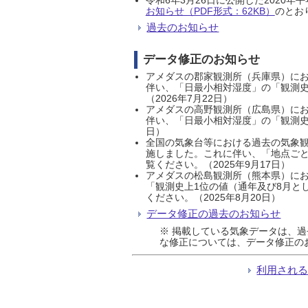
お知らせ（PDF形式：62KB）
のとおり
過去のお知らせ
データ修正のお知らせ
アメダスの郡家観測所（兵庫県）におい
伴い、「日最小相対湿度」の「観測史
（2026年7月22日）
アメダスの高野観測所（広島県）におい
伴い、「日最小相対湿度」の「観測史
日）
全国の気象台等における過去の気象観
施しました。これに伴い、「地点ごと
覧ください。（2025年9月17日）
アメダスの松島観測所（熊本県）にお
「観測史上1位の値（通年及び8月と
ください。（2025年8月20日）
データ修正の過去のお知らせ
※ 掲載している気象データは、
な修正については、データ修正の
利用され