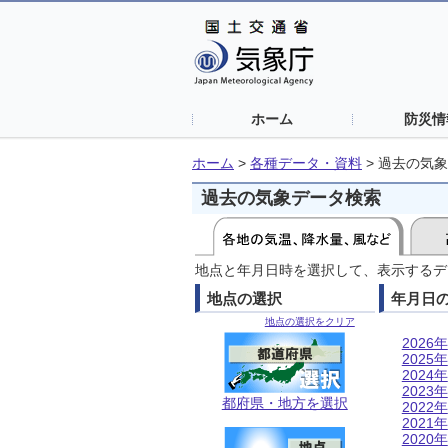
ホーム
防災情
ホーム
>
各種データ・資料
>
過去の気象
過去の気象データ検索
地点と年月日時を選択して、表示するデ
地点の選択
年月日
地点の選択をクリア
2026年
2025年
2024年
2023年
都府県・地方を選択
2022年
2021年
2020年