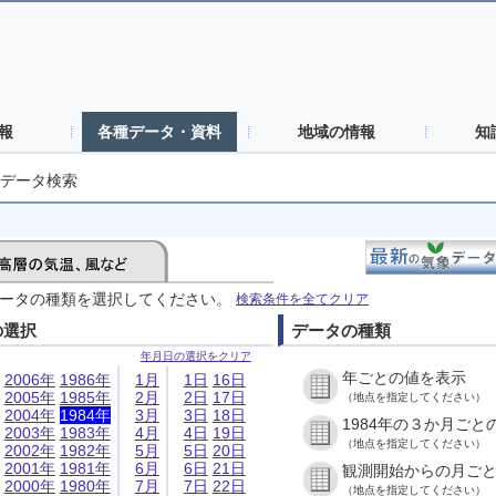
報
各種データ・資料
地域の情報
知
データ検索
ータの種類を選択してください。
検索条件を全てクリア
の選択
データの種類
年月日の選択をクリア
年ごとの値を表示
2006年
1986年
1月
1日
16日
2005年
1985年
2月
2日
17日
（地点を指定してください）
2004年
1984年
3月
3日
18日
1984年の３か月ごと
2003年
1983年
4月
4日
19日
（地点を指定してください）
2002年
1982年
5月
5日
20日
2001年
1981年
6月
6日
21日
観測開始からの月ご
2000年
1980年
7月
7日
22日
（地点を指定してください）