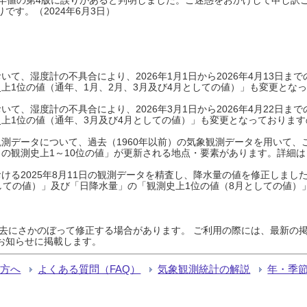
です。（2024年6月3日）
て、湿度計の不具合により、2026年1月1日から2026年4月13日
上1位の値（通年、1月、2月、3月及び4月としての値）」も変更とな
て、湿度計の不具合により、2026年3月1日から2026年4月22日
上1位の値（通年、3月及び4月としての値）」も変更となっておりますので
測データについて、過去（1960年以前）の気象観測データを用いて、
の観測史上1～10位の値」が更新される地点・要素があります。詳細は
ける2025年8月11日の観測データを精査し、降水量の値を修正しまし
しての値）」及び「日降水量」の「観測史上1位の値（8月としての値）
過去にさかのぼって修正する場合があります。 ご利用の際には、最新の掲
お知らせに掲載します。
る方へ
よくある質問（FAQ）
気象観測統計の解説
年・季