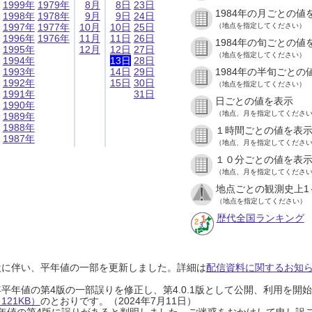
1999年
1979年
8月
8日
23日
1984年の月ごとの値
1998年
1978年
9月
9日
24日
1997年
1977年
10月
10日
25日
（地点を指定してください）
1996年
1976年
11月
11日
26日
1984年の旬ごとの値
1995年
12月
12日
27日
（地点を指定してください）
1994年
13日
28日
1993年
14日
29日
1984年の半旬ごとの
1992年
15日
30日
（地点を指定してください）
1991年
31日
日ごとの値を表示
1990年
（地点、月を指定してくださ
1989年
1988年
１時間ごとの値を表
1987年
（地点、月を指定してくださ
１０分ごとの値を表
（地点、月を指定してくださ
地点ごとの観測史上1
（地点を指定してください）
歴代全国ランキング
設に伴い、平年値の一部を更新しました。詳細は
配信資料に関するお知らせ
0年平年値の第4版の一部誤りを修正し、第4.0.1版として公開、利用を
21KB）
のとおりです。（2024年7月11日）
0年平年値の第4版に誤りがあると判明しました。ご迷惑をおかけして申し訳