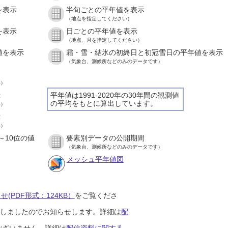
を表示
半旬ごとの平年値を表示
（地点を指定してください）
を表示
日ごとの平年値を表示
（地点、月を指定してください）
値を表示
霜・雪・結氷の初終日と初冠雪日の平年値を表示
（気象台、測候所などのみのデータです）
い）
示
平年値は1991-2020年の30年間の観測値
の平均をもとに算出しています。
い）
示
い）
～10位の値
要素別データの公開期間
（気象台、測候所などのみのデータです）
メッシュ平年値図
(PDF形式：124KB）
をご覧くださ
開始しましたのでお知らせします。詳細は
配
ございません。詳細は
配信資料に関する