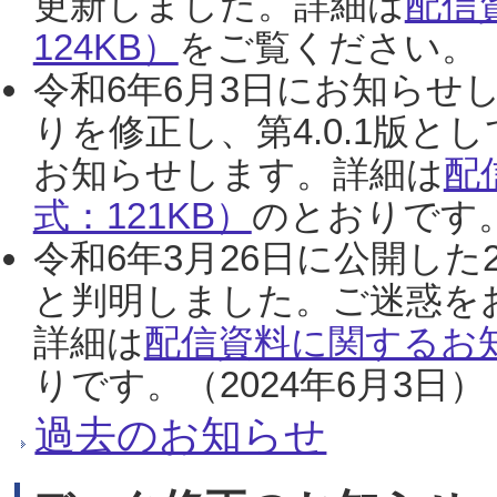
更新しました。詳細は
配信
124KB）
をご覧ください。（2
令和6年6月3日にお知らせし
りを修正し、第4.0.1版
お知らせします。詳細は
配
式：121KB）
のとおりです。
令和6年3月26日に公開した
と判明しました。ご迷惑を
詳細は
配信資料に関するお知
りです。（2024年6月3日）
過去のお知らせ