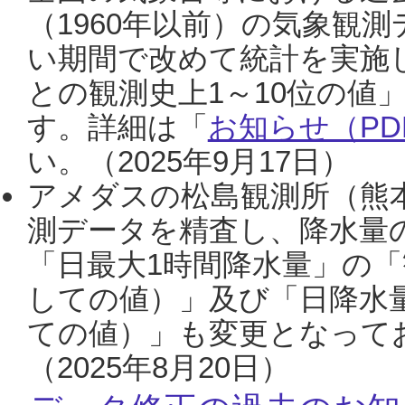
（1960年以前）の気象観
い期間で改めて統計を実施
との観測史上1～10位の値
す。詳細は「
お知らせ（PDF
い。（2025年9月17日）
アメダスの松島観測所（熊本
測データを精査し、降水量
「日最大1時間降水量」の「
しての値）」及び「日降水
ての値）」も変更となって
（2025年8月20日）