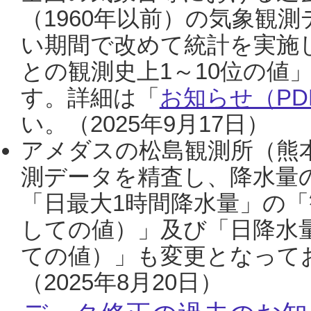
（1960年以前）の気象観
い期間で改めて統計を実施
との観測史上1～10位の値
す。詳細は「
お知らせ（PDF
い。（2025年9月17日）
アメダスの松島観測所（熊本
測データを精査し、降水量
「日最大1時間降水量」の「
しての値）」及び「日降水
ての値）」も変更となって
（2025年8月20日）