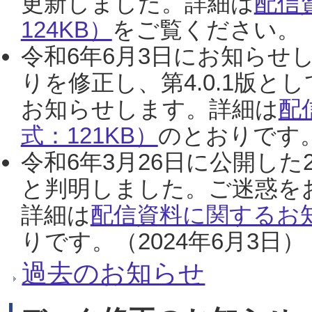
更新しました。詳細は
配信
124KB）
をご覧ください。（2
令和6年6月3日にお知らせし
りを修正し、第4.0.1版
お知らせします。詳細は
配
式：121KB）
のとおりです。
令和6年3月26日に公開した
と判明しました。ご迷惑を
詳細は
配信資料に関するお知
りです。（2024年6月3日）
過去のお知らせ