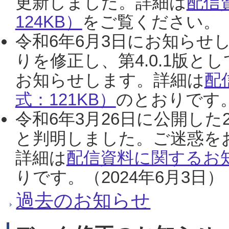
更新しました。詳細は
配信
124KB）
をご覧ください。（2
令和6年6月3日にお知らせし
りを修正し、第4.0.1版
お知らせします。詳細は
配
式：121KB）
のとおりです。
令和6年3月26日に公開した
と判明しました。ご迷惑を
詳細は
配信資料に関するお知
りです。（2024年6月3日）
過去のお知らせ