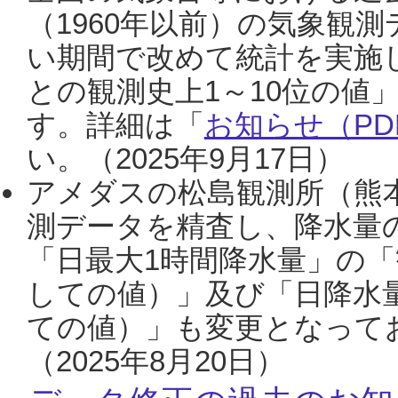
（1960年以前）の気象観
い期間で改めて統計を実施
との観測史上1～10位の値
す。詳細は「
お知らせ（PDF
い。（2025年9月17日）
アメダスの松島観測所（熊本
測データを精査し、降水量
「日最大1時間降水量」の「
しての値）」及び「日降水
ての値）」も変更となって
（2025年8月20日）