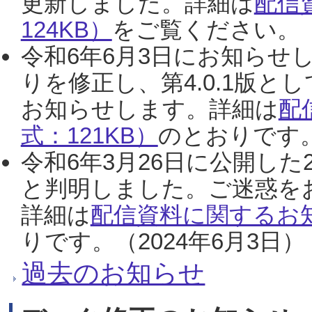
更新しました。詳細は
配信
124KB）
をご覧ください。（2
令和6年6月3日にお知らせし
りを修正し、第4.0.1版
お知らせします。詳細は
配
式：121KB）
のとおりです。
令和6年3月26日に公開した
と判明しました。ご迷惑を
詳細は
配信資料に関するお知
りです。（2024年6月3日）
過去のお知らせ