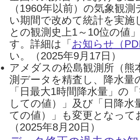
（1960年以前）の気象観
い期間で改めて統計を実施
との観測史上1～10位の値
す。詳細は「
お知らせ（PDF
い。（2025年9月17日）
アメダスの松島観測所（熊本
測データを精査し、降水量
「日最大1時間降水量」の「
しての値）」及び「日降水
ての値）」も変更となって
（2025年8月20日）