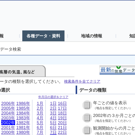
報
各種データ・資料
地域の情報
知
データ検索
ータの種類を選択してください。
検索条件を全てクリア
の選択
データの種類
年月日の選択をクリア
年ごとの値を表示
2006年
1986年
1月
1日
16日
2005年
1985年
2月
2日
17日
（地点を指定してください）
2004年
1984年
3月
3日
18日
2002年の３か月ごと
2003年
1983年
4月
4日
19日
（地点を指定してください）
2002年
1982年
5月
5日
20日
2001年
1981年
6月
6日
21日
観測開始からの月ご
2000年
1980年
7月
7日
22日
（地点を指定してください）