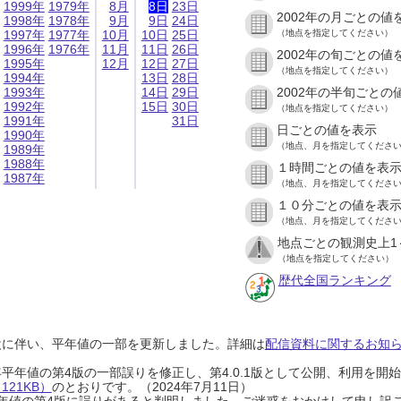
1999年
1979年
8月
8日
23日
2002年の月ごとの値
1998年
1978年
9月
9日
24日
1997年
1977年
10月
10日
25日
（地点を指定してください）
1996年
1976年
11月
11日
26日
2002年の旬ごとの値
1995年
12月
12日
27日
（地点を指定してください）
1994年
13日
28日
1993年
14日
29日
2002年の半旬ごとの
1992年
15日
30日
（地点を指定してください）
1991年
31日
日ごとの値を表示
1990年
（地点、月を指定してくださ
1989年
1988年
１時間ごとの値を表
1987年
（地点、月を指定してくださ
１０分ごとの値を表
（地点、月を指定してくださ
地点ごとの観測史上1
（地点を指定してください）
歴代全国ランキング
設に伴い、平年値の一部を更新しました。詳細は
配信資料に関するお知らせ
0年平年値の第4版の一部誤りを修正し、第4.0.1版として公開、利用を
21KB）
のとおりです。（2024年7月11日）
0年平年値の第4版に誤りがあると判明しました。ご迷惑をおかけして申し訳