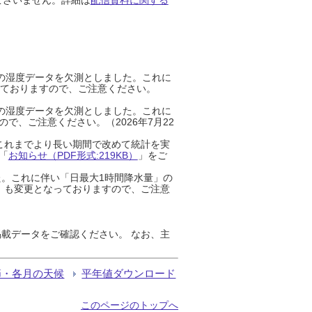
までの湿度データを欠測としました。これに
っておりますので、ご注意ください。
までの湿度データを欠測としました。これに
、ご注意ください。（2026年7月22
これまでより長い期間で改めて統計を実
「
お知らせ（PDF形式:219KB）
」をご
た。これに伴い「日最大1時間降水量」の
」も変更となっておりますので、ご注意
載データをご確認ください。 なお、主
節・各月の天候
平年値ダウンロード
このページのトップへ