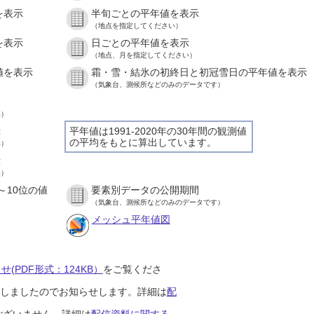
を表示
半旬ごとの平年値を表示
（地点を指定してください）
を表示
日ごとの平年値を表示
（地点、月を指定してください）
値を表示
霜・雪・結氷の初終日と初冠雪日の平年値を表示
（気象台、測候所などのみのデータです）
い）
示
平年値は1991-2020年の30年間の観測値
の平均をもとに算出しています。
い）
示
い）
～10位の値
要素別データの公開期間
（気象台、測候所などのみのデータです）
メッシュ平年値図
(PDF形式：124KB）
をご覧くださ
開始しましたのでお知らせします。詳細は
配
ございません。詳細は
配信資料に関する