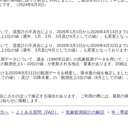
です。（2024年6月3日）
て、湿度計の不具合により、2026年1月1日から2026年4月13日
上1位の値（通年、1月、2月、3月及び4月としての値）」も変更とな
て、湿度計の不具合により、2026年3月1日から2026年4月22日
上1位の値（通年、3月及び4月としての値）」も変更となっておりますので
測データについて、過去（1960年以前）の気象観測データを用いて、
の観測史上1～10位の値」が更新される地点・要素があります。詳細は
ける2025年8月11日の観測データを精査し、降水量の値を修正しまし
しての値）」及び「日降水量」の「観測史上1位の値（8月としての値）
過去にさかのぼって修正する場合があります。 ご利用の際には、最新の掲
お知らせに掲載します。
る方へ
よくある質問（FAQ）
気象観測統計の解説
年・季