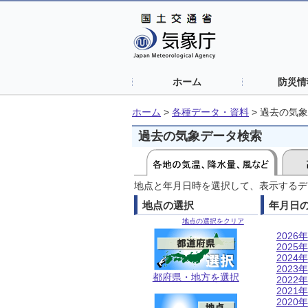
ホーム
防災情
ホーム
>
各種データ・資料
>
過去の気象
過去の気象データ検索
地点と年月日時を選択して、表示するデ
地点の選択
年月日
地点の選択をクリア
2026年
2025年
2024年
2023年
都府県・地方を選択
2022年
2021年
2020年