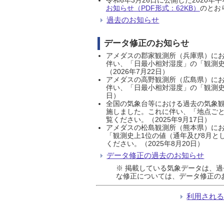
お知らせ（PDF形式：62KB）
のとおり
過去のお知らせ
データ修正のお知らせ
アメダスの郡家観測所（兵庫県）におい
伴い、「日最小相対湿度」の「観測史
（2026年7月22日）
アメダスの高野観測所（広島県）におい
伴い、「日最小相対湿度」の「観測史
日）
全国の気象台等における過去の気象観
施しました。これに伴い、「地点ごと
覧ください。（2025年9月17日）
アメダスの松島観測所（熊本県）にお
「観測史上1位の値（通年及び8月と
ください。（2025年8月20日）
データ修正の過去のお知らせ
※ 掲載している気象データは、
な修正については、データ修正の
利用され