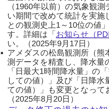
（1960年以前）の気象観
い期間で改めて統計を実施
との観測史上1～10位の値
す。詳細は「
お知らせ（PDF
い。（2025年9月17日）
アメダスの松島観測所（熊本
測データを精査し、降水量
「日最大1時間降水量」の「
しての値）」及び「日降水
ての値）」も変更となって
（2025年8月20日）