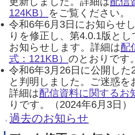
更新しました。詳細は
配信
124KB）
をご覧ください。（2
令和6年6月3日にお知らせし
りを修正し、第4.0.1版
お知らせします。詳細は
配
式：121KB）
のとおりです。
令和6年3月26日に公開した
と判明しました。ご迷惑を
詳細は
配信資料に関するお知
りです。（2024年6月3日）
過去のお知らせ