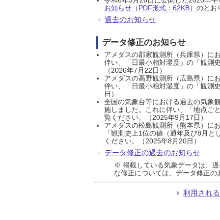
お知らせ（PDF形式：62KB）
のとおり
過去のお知らせ
データ修正のお知らせ
アメダスの郡家観測所（兵庫県）におい
伴い、「日最小相対湿度」の「観測史
（2026年7月22日）
アメダスの高野観測所（広島県）におい
伴い、「日最小相対湿度」の「観測史
日）
全国の気象台等における過去の気象観
施しました。これに伴い、「地点ごと
覧ください。（2025年9月17日）
アメダスの松島観測所（熊本県）にお
「観測史上1位の値（通年及び8月と
ください。（2025年8月20日）
データ修正の過去のお知らせ
※ 掲載している気象データは、
な修正については、データ修正の
利用され