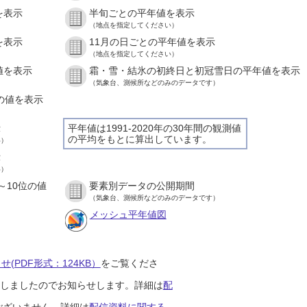
を表示
半旬ごとの平年値を表示
（地点を指定してください）
を表示
11月の日ごとの平年値を表示
（地点を指定してください）
値を表示
霜・雪・結氷の初終日と初冠雪日の平年値を表示
（気象台、測候所などのみのデータです）
との値を表示
示
平年値は1991-2020年の30年間の観測値
の平均をもとに算出しています。
い）
示
い）
～10位の値
要素別データの公開期間
（気象台、測候所などのみのデータです）
メッシュ平年値図
(PDF形式：124KB）
をご覧くださ
開始しましたのでお知らせします。詳細は
配
ございません。詳細は
配信資料に関する