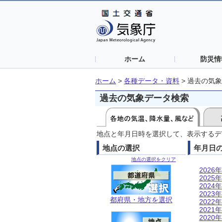
ホーム
防災情
ホーム
>
各種データ・資料
>
過去の気象
過去の気象データ検索
地点と年月日時を選択して、表示するデ
地点の選択
年月日
地点の選択をクリア
2026年
2025年
2024年
2023年
都府県・地方を選択
2022年
2021年
2020年