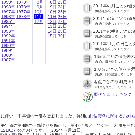
1999年
1979年
8月
8日
23日
2011年の月ごとの値
1998年
1978年
9月
9日
24日
1997年
1977年
10月
10日
25日
（地点を指定してください）
1996年
1976年
11月
11日
26日
2011年の旬ごとの値
1995年
12月
12日
27日
（地点を指定してください）
1994年
13日
28日
1993年
14日
29日
2011年の半旬ごとの
1992年
15日
30日
（地点を指定してください）
1991年
2011年11月の日ご
1990年
（地点を指定してください）
1989年
1988年
１時間ごとの値を表
1987年
（地点、日を指定してくださ
１０分ごとの値を表
（地点、日を指定してくださ
地点ごとの観測史上1
（地点を指定してください）
歴代全国ランキング
設に伴い、平年値の一部を更新しました。詳細は
配信資料に関するお知らせ
0年平年値の第4版の一部誤りを修正し、第4.0.1版として公開、利用を
21KB）
のとおりです。（2024年7月11日）
0年平年値の第4版に誤りがあると判明しました。ご迷惑をおかけして申し訳