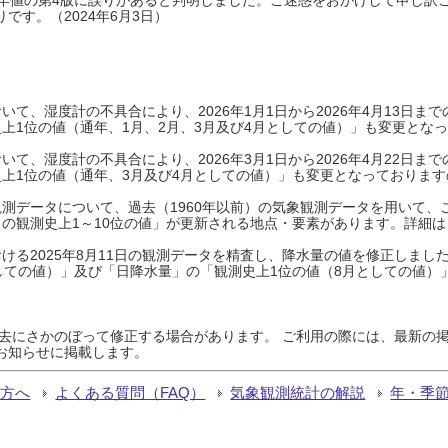
です。（2024年6月3日）
て、湿度計の不具合により、2026年1月1日から2026年4月13日
上1位の値（通年、1月、2月、3月及び4月としての値）」も変更とな
て、湿度計の不具合により、2026年3月1日から2026年4月22日
上1位の値（通年、3月及び4月としての値）」も変更となっておりますので
測データについて、過去（1960年以前）の気象観測データを用いて、
の観測史上1～10位の値」が更新される地点・要素があります。詳細は
ける2025年8月11日の観測データを精査し、降水量の値を修正しまし
しての値）」及び「日降水量」の「観測史上1位の値（8月としての値）
過去にさかのぼって修正する場合があります。 ご利用の際には、最新の掲
お知らせに掲載します。
る方へ
よくある質問（FAQ）
気象観測統計の解説
年・季