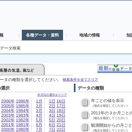
報
各種データ・資料
地域の情報
知
データ検索
ータの種類を選択してください。
検索条件を全てクリア
の選択
データの種類
年月日の選択をクリア
年ごとの値を表示
2006年
1986年
1月
1日
16日
2005年
1985年
2月
2日
17日
（地点を指定してください）
2004年
1984年
3月
3日
18日
2011年の３か月ごと
2003年
1983年
4月
4日
19日
（地点を指定してください）
2002年
1982年
5月
5日
20日
2001年
1981年
6月
6日
21日
観測開始からの月ご
2000年
1980年
7月
7日
22日
（地点を指定してください）