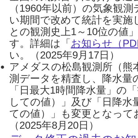
（1960年以前）の気象観
い期間で改めて統計を実施
との観測史上1～10位の値
す。詳細は「
お知らせ（PDF
い。（2025年9月17日）
アメダスの松島観測所（熊本
測データを精査し、降水量
「日最大1時間降水量」の「
しての値）」及び「日降水
ての値）」も変更となって
（2025年8月20日）