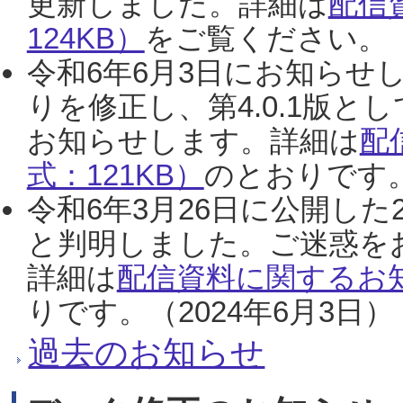
更新しました。詳細は
配信
124KB）
をご覧ください。（2
令和6年6月3日にお知らせし
りを修正し、第4.0.1版
お知らせします。詳細は
配
式：121KB）
のとおりです。
令和6年3月26日に公開した
と判明しました。ご迷惑を
詳細は
配信資料に関するお知
りです。（2024年6月3日）
過去のお知らせ