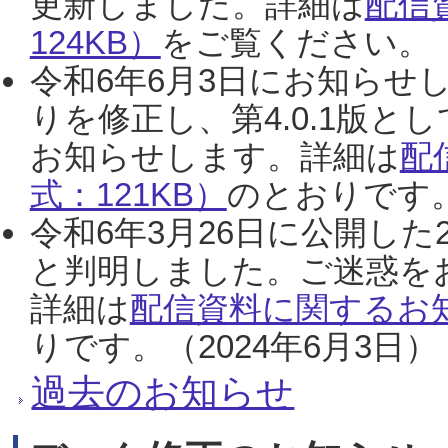
更新しました。詳細は
配信
124KB）
をご覧ください。（2
令和6年6月3日にお知らせし
りを修正し、第4.0.1版
お知らせします。詳細は
配
式：121KB）
のとおりです。
令和6年3月26日に公開した
と判明しました。ご迷惑を
詳細は
配信資料に関するお知
りです。（2024年6月3日）
過去のお知らせ