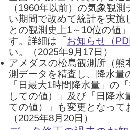
（1960年以前）の気象観
い期間で改めて統計を実施
との観測史上1～10位の値
す。詳細は「
お知らせ（PDF
い。（2025年9月17日）
アメダスの松島観測所（熊本
測データを精査し、降水量
「日最大1時間降水量」の「
しての値）」及び「日降水
ての値）」も変更となって
（2025年8月20日）