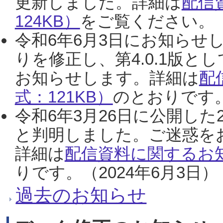
更新しました。詳細は
配信
124KB）
をご覧ください。（2
令和6年6月3日にお知らせし
りを修正し、第4.0.1版
お知らせします。詳細は
配
式：121KB）
のとおりです。
令和6年3月26日に公開した
と判明しました。ご迷惑を
詳細は
配信資料に関するお知
りです。（2024年6月3日）
過去のお知らせ