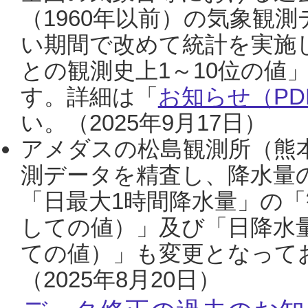
（1960年以前）の気象観
い期間で改めて統計を実施
との観測史上1～10位の値
す。詳細は「
お知らせ（PDF
い。（2025年9月17日）
アメダスの松島観測所（熊本
測データを精査し、降水量
「日最大1時間降水量」の「
しての値）」及び「日降水
ての値）」も変更となって
（2025年8月20日）