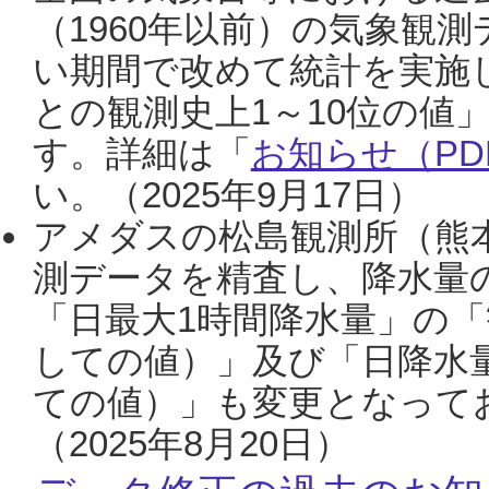
（1960年以前）の気象観
い期間で改めて統計を実施
との観測史上1～10位の値
す。詳細は「
お知らせ（PDF
い。（2025年9月17日）
アメダスの松島観測所（熊本
測データを精査し、降水量
「日最大1時間降水量」の「
しての値）」及び「日降水
ての値）」も変更となって
（2025年8月20日）