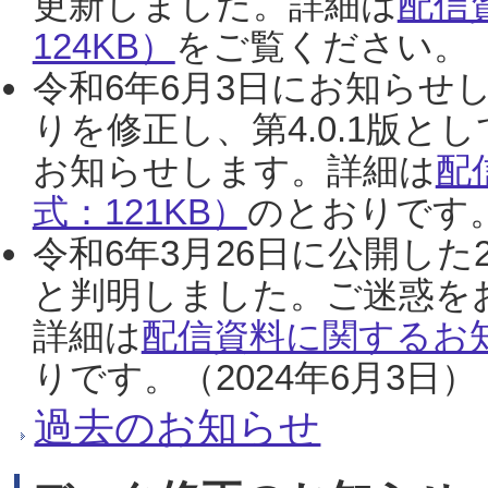
更新しました。詳細は
配信
124KB）
をご覧ください。（2
令和6年6月3日にお知らせし
りを修正し、第4.0.1版
お知らせします。詳細は
配
式：121KB）
のとおりです。
令和6年3月26日に公開した
と判明しました。ご迷惑を
詳細は
配信資料に関するお知
りです。（2024年6月3日）
過去のお知らせ