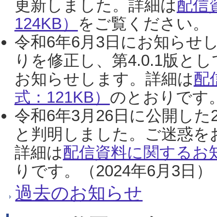
更新しました。詳細は
配信
124KB）
をご覧ください。（2
令和6年6月3日にお知らせし
りを修正し、第4.0.1版
お知らせします。詳細は
配
式：121KB）
のとおりです。
令和6年3月26日に公開した
と判明しました。ご迷惑を
詳細は
配信資料に関するお知
りです。（2024年6月3日）
過去のお知らせ