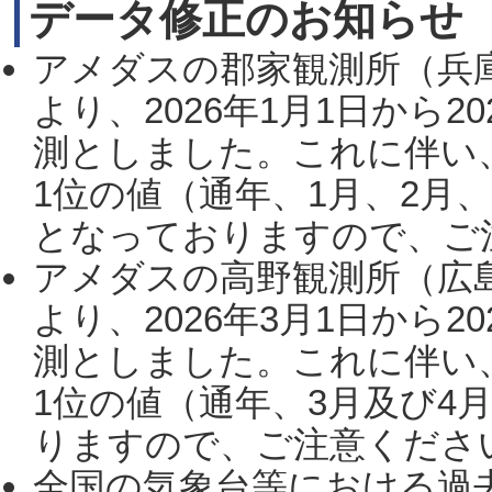
データ修正のお知らせ
アメダスの郡家観測所（兵
より、2026年1月1日から2
測としました。これに伴い
1位の値（通年、1月、2月
となっておりますので、ご注
アメダスの高野観測所（広
より、2026年3月1日から2
測としました。これに伴い
1位の値（通年、3月及び4
りますので、ご注意ください。
全国の気象台等における過