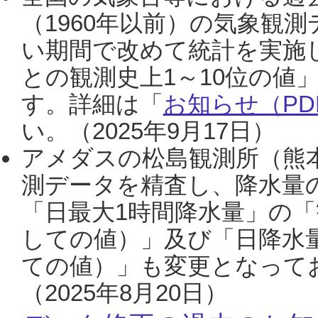
（1960年以前）の気象観
い期間で改めて統計を実施
との観測史上1～10位の値
す。詳細は「
お知らせ（PDF
い。（2025年9月17日）
アメダスの松島観測所（熊本
測データを精査し、降水量
「日最大1時間降水量」の「
しての値）」及び「日降水
ての値）」も変更となって
（2025年8月20日）