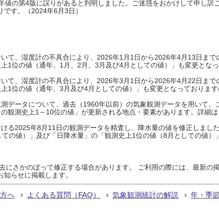
0年平年値の第4版に誤りがあると判明しました。ご迷惑をおかけして申し訳
です。（2024年6月3日）
て、湿度計の不具合により、2026年1月1日から2026年4月13日
上1位の値（通年、1月、2月、3月及び4月としての値）」も変更とな
て、湿度計の不具合により、2026年3月1日から2026年4月22日
上1位の値（通年、3月及び4月としての値）」も変更となっておりますので
測データについて、過去（1960年以前）の気象観測データを用いて、
の観測史上1～10位の値」が更新される地点・要素があります。詳細は
ける2025年8月11日の観測データを精査し、降水量の値を修正しまし
しての値）」及び「日降水量」の「観測史上1位の値（8月としての値）
過去にさかのぼって修正する場合があります。 ご利用の際には、最新の掲
お知らせに掲載します。
る方へ
よくある質問（FAQ）
気象観測統計の解説
年・季