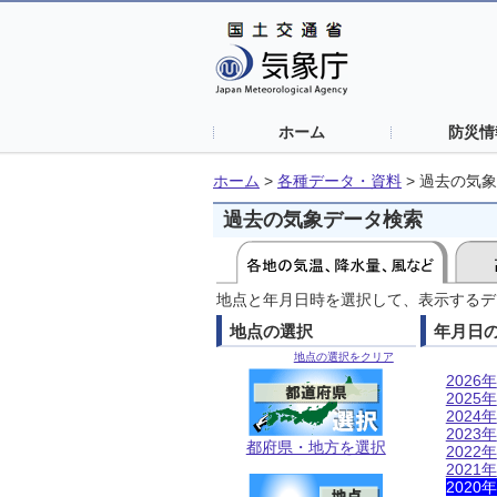
ホーム
防災情
ホーム
>
各種データ・資料
>
過去の気象
過去の気象データ検索
地点と年月日時を選択して、表示するデ
地点の選択
年月日
地点の選択をクリア
2026年
2025年
2024年
2023年
都府県・地方を選択
2022年
2021年
2020年