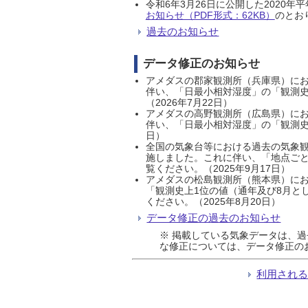
令和6年3月26日に公開した202
お知らせ（PDF形式：62KB）
のとおり
過去のお知らせ
データ修正のお知らせ
アメダスの郡家観測所（兵庫県）におい
伴い、「日最小相対湿度」の「観測史
（2026年7月22日）
アメダスの高野観測所（広島県）におい
伴い、「日最小相対湿度」の「観測史
日）
全国の気象台等における過去の気象観
施しました。これに伴い、「地点ごと
覧ください。（2025年9月17日）
アメダスの松島観測所（熊本県）にお
「観測史上1位の値（通年及び8月と
ください。（2025年8月20日）
データ修正の過去のお知らせ
※ 掲載している気象データは、
な修正については、データ修正の
利用され