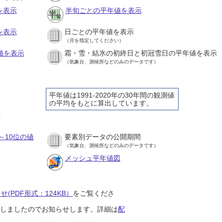
を表示
半旬ごとの平年値を表示
を表示
日ごとの平年値を表示
（月を指定してください）
値を表示
霜・雪・結氷の初終日と初冠雪日の平年値を表示
（気象台、測候所などのみのデータです）
示
平年値は1991-2020年の30年間の観測値
の平均をもとに算出しています。
示
～10位の値
要素別データの公開期間
（気象台、測候所などのみのデータです）
メッシュ平年値図
(PDF形式：124KB）
をご覧くださ
開始しましたのでお知らせします。詳細は
配