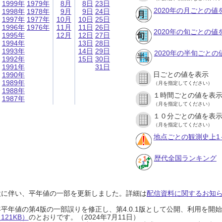
1999年
1979年
8月
8日
23日
2020年の月ごとの値
1998年
1978年
9月
9日
24日
1997年
1977年
10月
10日
25日
1996年
1976年
11月
11日
26日
2020年の旬ごとの値
1995年
12月
12日
27日
1994年
13日
28日
1993年
14日
29日
2020年の半旬ごとの
1992年
15日
30日
1991年
31日
日ごとの値を表示
1990年
1989年
（月を指定してください）
1988年
１時間ごとの値を表
1987年
（月を指定してください）
１０分ごとの値を表
（月を指定してください）
地点ごとの観測史上1
歴代全国ランキング
設に伴い、平年値の一部を更新しました。詳細は
配信資料に関するお知らせ
0年平年値の第4版の一部誤りを修正し、第4.0.1版として公開、利用を
21KB）
のとおりです。（2024年7月11日）