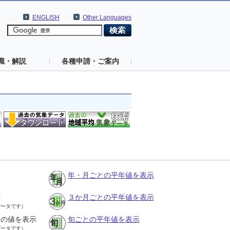
ENGLISH
Other Languages
識・解説
各種申請・ご案内
年・月ごとの平年値を表示
示
３か月ごとの平年値を表示
データです）
との値を表示
旬ごとの平年値を表示
データです）