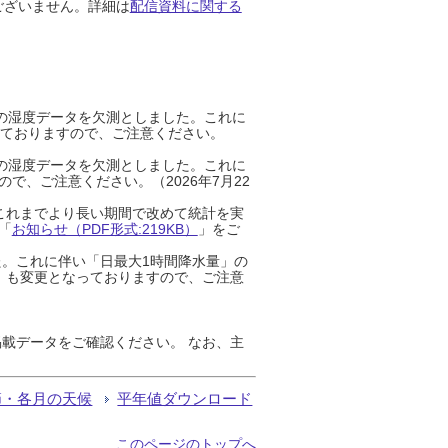
ございません。詳細は
配信資料に関する
までの湿度データを欠測としました。これに
っておりますので、ご注意ください。
までの湿度データを欠測としました。これに
、ご注意ください。（2026年7月22
これまでより長い期間で改めて統計を実
「
お知らせ（PDF形式:219KB）
」をご
た。これに伴い「日最大1時間降水量」の
」も変更となっておりますので、ご注意
載データをご確認ください。 なお、主
節・各月の天候
平年値ダウンロード
このページのトップへ