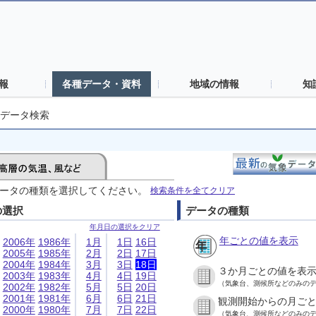
報
各種データ・資料
地域の情報
知
データ検索
ータの種類を選択してください。
検索条件を全てクリア
の選択
データの種類
年月日の選択をクリア
年ごとの値を表示
2006年
1986年
1月
1日
16日
2005年
1985年
2月
2日
17日
2004年
1984年
3月
3日
18日
３か月ごとの値を表
2003年
1983年
4月
4日
19日
（気象台、測候所などのみの
2002年
1982年
5月
5日
20日
2001年
1981年
6月
6日
21日
観測開始からの月ご
2000年
1980年
7月
7日
22日
（気象台、測候所などのみの