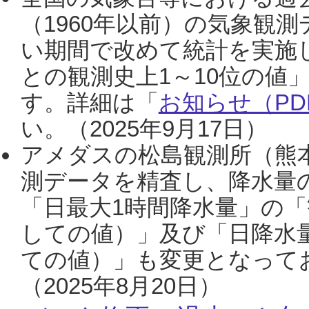
（1960年以前）の気象観
い期間で改めて統計を実施
との観測史上1～10位の値
す。詳細は「
お知らせ（PDF
い。（2025年9月17日）
アメダスの松島観測所（熊本
測データを精査し、降水量
「日最大1時間降水量」の「
しての値）」及び「日降水
ての値）」も変更となって
（2025年8月20日）