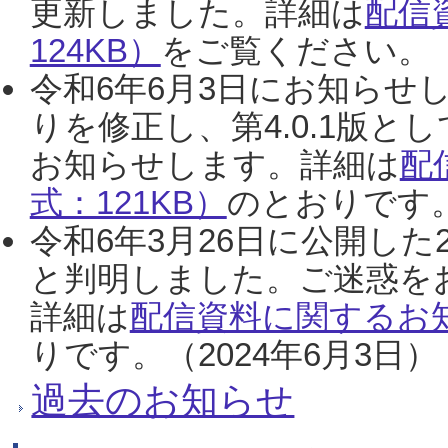
更新しました。詳細は
配信
124KB）
をご覧ください。（2
令和6年6月3日にお知らせし
りを修正し、第4.0.1版
お知らせします。詳細は
配
式：121KB）
のとおりです。
令和6年3月26日に公開した
と判明しました。ご迷惑を
詳細は
配信資料に関するお知
りです。（2024年6月3日）
過去のお知らせ