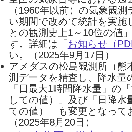
（1960年以前）の気象観
い期間で改めて統計を実施
との観測史上1～10位の値
す。詳細は「
お知らせ（PDF
い。（2025年9月17日）
アメダスの松島観測所（熊本
測データを精査し、降水量
「日最大1時間降水量」の「
しての値）」及び「日降水
ての値）」も変更となって
（2025年8月20日）