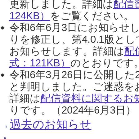
更新しました。詳細は
配信
124KB）
をご覧ください。（2
令和6年6月3日にお知らせし
りを修正し、第4.0.1版
お知らせします。詳細は
配
式：121KB）
のとおりです。
令和6年3月26日に公開した
と判明しました。ご迷惑を
詳細は
配信資料に関するお知
りです。（2024年6月3日）
過去のお知らせ