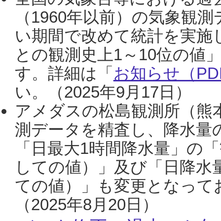
（1960年以前）の気象観
い期間で改めて統計を実施
との観測史上1～10位の値
す。詳細は「
お知らせ（PDF
い。（2025年9月17日）
アメダスの松島観測所（熊本
測データを精査し、降水量
「日最大1時間降水量」の「
しての値）」及び「日降水
ての値）」も変更となって
（2025年8月20日）