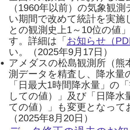
（1960年以前）の気象観
い期間で改めて統計を実施
との観測史上1～10位の値
す。詳細は「
お知らせ（PDF
い。（2025年9月17日）
アメダスの松島観測所（熊本
測データを精査し、降水量
「日最大1時間降水量」の「
しての値）」及び「日降水
ての値）」も変更となって
（2025年8月20日）