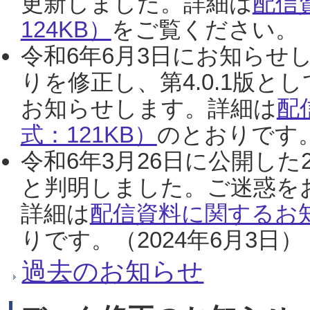
更新しました。詳細は
配信
124KB）
をご覧ください。（2
令和6年6月3日にお知らせし
りを修正し、第4.0.1版
お知らせします。詳細は
配
式：121KB）
のとおりです。
令和6年3月26日に公開した
と判明しました。ご迷惑を
詳細は
配信資料に関するお知
りです。（2024年6月3日）
過去のお知らせ