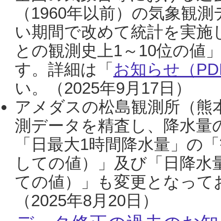
（1960年以前）の気象観
い期間で改めて統計を実施
との観測史上1～10位の値
す。詳細は「
お知らせ（PDF
い。（2025年9月17日）
アメダスの松島観測所（熊本
測データを精査し、降水量
「日最大1時間降水量」の「
しての値）」及び「日降水
ての値）」も変更となって
（2025年8月20日）