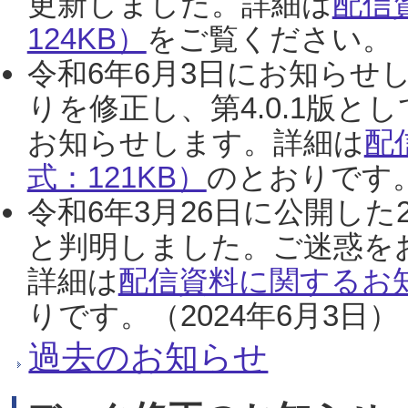
更新しました。詳細は
配信
124KB）
をご覧ください。（2
令和6年6月3日にお知らせし
りを修正し、第4.0.1版
お知らせします。詳細は
配
式：121KB）
のとおりです。
令和6年3月26日に公開した
と判明しました。ご迷惑を
詳細は
配信資料に関するお知
りです。（2024年6月3日）
過去のお知らせ