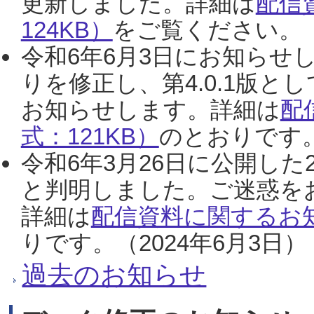
更新しました。詳細は
配信
124KB）
をご覧ください。（2
令和6年6月3日にお知らせし
りを修正し、第4.0.1版
お知らせします。詳細は
配
式：121KB）
のとおりです。
令和6年3月26日に公開した
と判明しました。ご迷惑を
詳細は
配信資料に関するお知
りです。（2024年6月3日）
過去のお知らせ