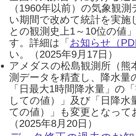
（1960年以前）の気象観
い期間で改めて統計を実施
との観測史上1～10位の値
す。詳細は「
お知らせ（PDF
い。（2025年9月17日）
アメダスの松島観測所（熊本
測データを精査し、降水量
「日最大1時間降水量」の「
しての値）」及び「日降水
ての値）」も変更となって
（2025年8月20日）