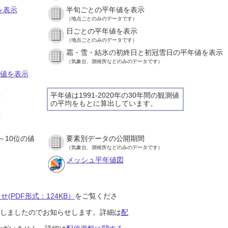
を表示
半旬ごとの平年値を表示
（地点ごとのみのデータです）
日ごとの平年値を表示
）
（地点ごとのみのデータです）
霜・雪・結氷の初終日と初冠雪日の平年値を表示
）
（気象台、測候所などのみのデータです）
の値を表示
平年値は1991-2020年の30年間の観測値
示
の平均をもとに算出しています。
）
示
）
～10位の値
要素別データの公開期間
）
（気象台、測候所などのみのデータです）
メッシュ平年値図
(PDF形式：124KB）
をご覧くださ
開始しましたのでお知らせします。詳細は
配