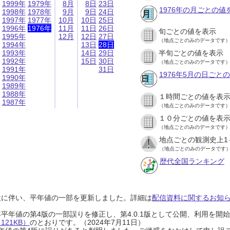
1999年
1979年
8月
8日
23日
1976年の月ごとの値
1998年
1978年
9月
9日
24日
1997年
1977年
10月
10日
25日
1996年
1976年
11月
11日
26日
旬ごとの値を表示
1995年
12月
12日
27日
（地点ごとのみのデータです
1994年
13日
28日
1993年
14日
29日
半旬ごとの値を表示
1992年
15日
30日
（地点ごとのみのデータです
1991年
31日
1976年5月の日ごと
1990年
1989年
1988年
１時間ごとの値を表
1987年
（地点ごとのみのデータです
１０分ごとの値を表
（地点ごとのみのデータです
地点ごとの観測史上1
（地点ごとのみのデータです
歴代全国ランキング
設に伴い、平年値の一部を更新しました。詳細は
配信資料に関するお知らせ
0年平年値の第4版の一部誤りを修正し、第4.0.1版として公開、利用を
21KB）
のとおりです。（2024年7月11日）