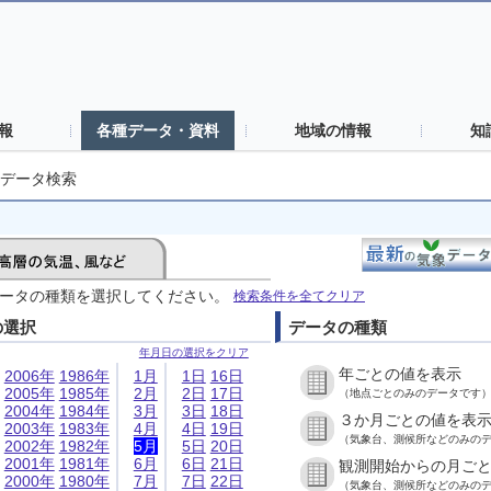
報
各種データ・資料
地域の情報
知
データ検索
ータの種類を選択してください。
検索条件を全てクリア
の選択
データの種類
年月日の選択をクリア
年ごとの値を表示
2006年
1986年
1月
1日
16日
2005年
1985年
2月
2日
17日
（地点ごとのみのデータです
2004年
1984年
3月
3日
18日
３か月ごとの値を表
2003年
1983年
4月
4日
19日
（気象台、測候所などのみの
2002年
1982年
5月
5日
20日
2001年
1981年
6月
6日
21日
観測開始からの月ご
2000年
1980年
7月
7日
22日
（気象台、測候所などのみの