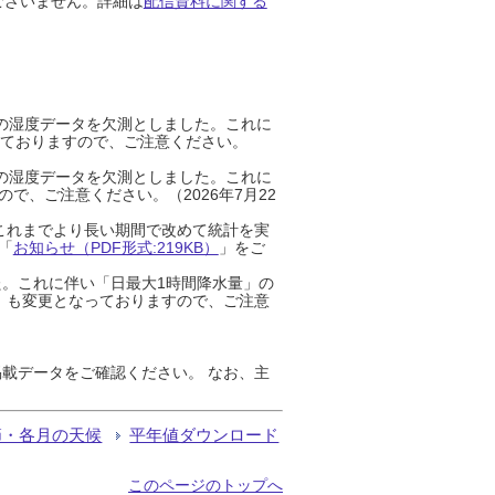
ございません。詳細は
配信資料に関する
までの湿度データを欠測としました。これに
っておりますので、ご注意ください。
までの湿度データを欠測としました。これに
、ご注意ください。（2026年7月22
これまでより長い期間で改めて統計を実
「
お知らせ（PDF形式:219KB）
」をご
た。これに伴い「日最大1時間降水量」の
」も変更となっておりますので、ご注意
載データをご確認ください。 なお、主
節・各月の天候
平年値ダウンロード
このページのトップへ