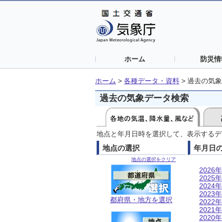
ホーム
防災情
ホーム
>
各種データ・資料
>
過去の気象
過去の気象データ検索
地点と年月日時を選択して、表示するデ
地点の選択
年月日
地点の選択をクリア
2026年
2025年
2024年
2023年
都府県・地方を選択
2022年
2021年
2020年