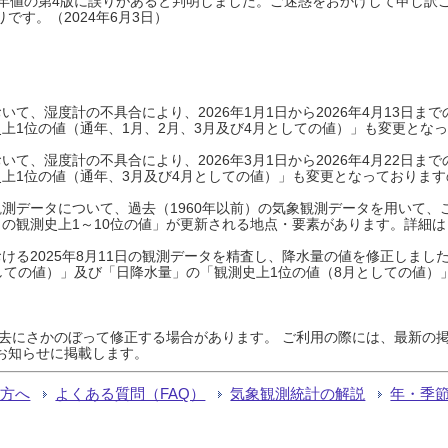
0年平年値の第4版に誤りがあると判明しました。ご迷惑をおかけして申し訳
です。（2024年6月3日）
て、湿度計の不具合により、2026年1月1日から2026年4月13日
上1位の値（通年、1月、2月、3月及び4月としての値）」も変更とな
て、湿度計の不具合により、2026年3月1日から2026年4月22日
上1位の値（通年、3月及び4月としての値）」も変更となっておりますので
測データについて、過去（1960年以前）の気象観測データを用いて、
の観測史上1～10位の値」が更新される地点・要素があります。詳細は
ける2025年8月11日の観測データを精査し、降水量の値を修正しまし
しての値）」及び「日降水量」の「観測史上1位の値（8月としての値）
過去にさかのぼって修正する場合があります。 ご利用の際には、最新の掲
お知らせに掲載します。
る方へ
よくある質問（FAQ）
気象観測統計の解説
年・季