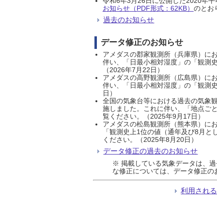
令和6年3月26日に公開した202
お知らせ（PDF形式：62KB）
のとおり
過去のお知らせ
データ修正のお知らせ
アメダスの郡家観測所（兵庫県）におい
伴い、「日最小相対湿度」の「観測史
（2026年7月22日）
アメダスの高野観測所（広島県）におい
伴い、「日最小相対湿度」の「観測史
日）
全国の気象台等における過去の気象観
施しました。これに伴い、「地点ごと
覧ください。（2025年9月17日）
アメダスの松島観測所（熊本県）にお
「観測史上1位の値（通年及び8月と
ください。（2025年8月20日）
データ修正の過去のお知らせ
※ 掲載している気象データは、
な修正については、データ修正の
利用され