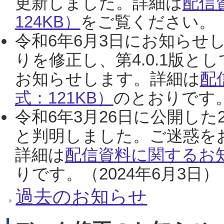
更新しました。詳細は
配信
124KB）
をご覧ください。（2
令和6年6月3日にお知らせし
りを修正し、第4.0.1版
お知らせします。詳細は
配
式：121KB）
のとおりです。
令和6年3月26日に公開した
と判明しました。ご迷惑を
詳細は
配信資料に関するお知
りです。（2024年6月3日）
過去のお知らせ