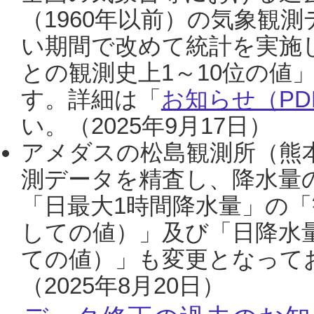
（1960年以前）の気象観
い期間で改めて統計を実施
との観測史上1～10位の値
す。詳細は「
お知らせ（PDF
い。（2025年9月17日）
アメダスの松島観測所（熊本
測データを精査し、降水量
「日最大1時間降水量」の「
しての値）」及び「日降水
ての値）」も変更となって
（2025年8月20日）