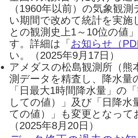
（1960年以前）の気象観
い期間で改めて統計を実施
との観測史上1～10位の値
す。詳細は「
お知らせ（PDF
い。（2025年9月17日）
アメダスの松島観測所（熊本
測データを精査し、降水量
「日最大1時間降水量」の「
しての値）」及び「日降水
ての値）」も変更となって
（2025年8月20日）