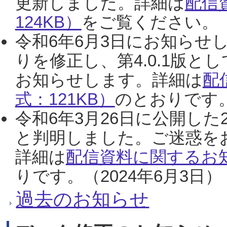
更新しました。詳細は
配信
124KB）
をご覧ください。（2
令和6年6月3日にお知らせし
りを修正し、第4.0.1版
お知らせします。詳細は
配
式：121KB）
のとおりです。
令和6年3月26日に公開した
と判明しました。ご迷惑を
詳細は
配信資料に関するお知
りです。（2024年6月3日）
過去のお知らせ