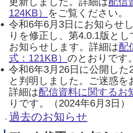
更新しました。詳細は
配信
124KB）
をご覧ください。（2
令和6年6月3日にお知らせし
りを修正し、第4.0.1版
お知らせします。詳細は
配
式：121KB）
のとおりです。
令和6年3月26日に公開した
と判明しました。ご迷惑を
詳細は
配信資料に関するお知
りです。（2024年6月3日）
過去のお知らせ