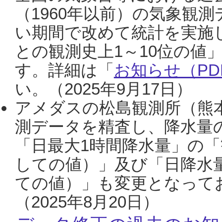
（1960年以前）の気象観
い期間で改めて統計を実施
との観測史上1～10位の値
す。詳細は「
お知らせ（PDF
い。（2025年9月17日）
アメダスの松島観測所（熊本
測データを精査し、降水量
「日最大1時間降水量」の「
しての値）」及び「日降水
ての値）」も変更となって
（2025年8月20日）