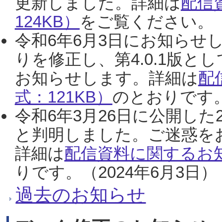
更新しました。詳細は
配信
124KB）
をご覧ください。（2
令和6年6月3日にお知らせし
りを修正し、第4.0.1版
お知らせします。詳細は
配
式：121KB）
のとおりです。
令和6年3月26日に公開した
と判明しました。ご迷惑を
詳細は
配信資料に関するお知
りです。（2024年6月3日）
過去のお知らせ