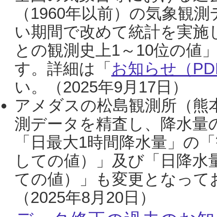
（1960年以前）の気象観
い期間で改めて統計を実施
との観測史上1～10位の値
す。詳細は「
お知らせ（PDF
い。（2025年9月17日）
アメダスの松島観測所（熊本
測データを精査し、降水量
「日最大1時間降水量」の「
しての値）」及び「日降水
ての値）」も変更となって
（2025年8月20日）