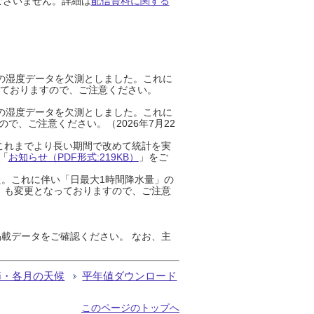
ございません。詳細は
配信資料に関する
までの湿度データを欠測としました。これに
っておりますので、ご注意ください。
までの湿度データを欠測としました。これに
、ご注意ください。（2026年7月22
これまでより長い期間で改めて統計を実
「
お知らせ（PDF形式:219KB）
」をご
た。これに伴い「日最大1時間降水量」の
」も変更となっておりますので、ご注意
載データをご確認ください。 なお、主
節・各月の天候
平年値ダウンロード
このページのトップへ