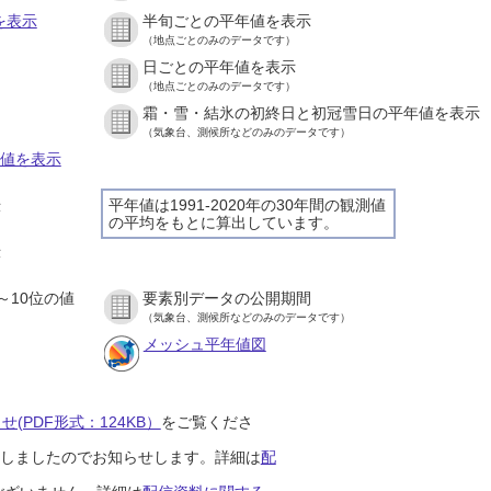
を表示
半旬ごとの平年値を表示
（地点ごとのみのデータです）
日ごとの平年値を表示
）
（地点ごとのみのデータです）
霜・雪・結氷の初終日と初冠雪日の平年値を表示
）
（気象台、測候所などのみのデータです）
の値を表示
平年値は1991-2020年の30年間の観測値
示
の平均をもとに算出しています。
）
示
）
～10位の値
要素別データの公開期間
）
（気象台、測候所などのみのデータです）
メッシュ平年値図
(PDF形式：124KB）
をご覧くださ
開始しましたのでお知らせします。詳細は
配