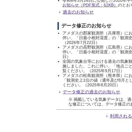
令和6年3月26日に公開した202
お知らせ（PDF形式：62KB）
のとおり
過去のお知らせ
データ修正のお知らせ
アメダスの郡家観測所（兵庫県）におい
伴い、「日最小相対湿度」の「観測史
（2026年7月22日）
アメダスの高野観測所（広島県）におい
伴い、「日最小相対湿度」の「観測史
日）
全国の気象台等における過去の気象観
施しました。これに伴い、「地点ごと
覧ください。（2025年9月17日）
アメダスの松島観測所（熊本県）にお
「観測史上1位の値（通年及び8月と
ください。（2025年8月20日）
データ修正の過去のお知らせ
※ 掲載している気象データは、
な修正については、データ修正の
利用され