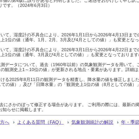
0年平年値の第4版に誤りがあると判明しました。ご迷惑をおかけして申し訳
です。（2024年6月3日）
て、湿度計の不具合により、2026年1月1日から2026年4月13日
上1位の値（通年、1月、2月、3月及び4月としての値）」も変更とな
て、湿度計の不具合により、2026年3月1日から2026年4月22日
上1位の値（通年、3月及び4月としての値）」も変更となっておりますので
測データについて、過去（1960年以前）の気象観測データを用いて、
の観測史上1～10位の値」が更新される地点・要素があります。詳細は
ける2025年8月11日の観測データを精査し、降水量の値を修正しまし
しての値）」及び「日降水量」の「観測史上1位の値（8月としての値）
過去にさかのぼって修正する場合があります。 ご利用の際には、最新の掲
お知らせに掲載します。
る方へ
よくある質問（FAQ）
気象観測統計の解説
年・季