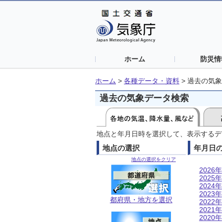
ホーム
防災情
ホーム
>
各種データ・資料
>
過去の気象
過去の気象データ検索
地点と年月日時を選択して、表示するデ
地点の選択
年月日
地点の選択をクリア
2026年
2025年
2024年
2023年
都府県・地方を選択
2022年
2021年
2020年