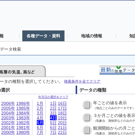
報
各種データ・資料
地域の情報
知
データ検索
ータの種類を選択してください。
検索条件を全てクリア
の選択
データの種類
年月日の選択をクリア
年ごとの値を表示
2006年
1986年
1月
1日
16日
2005年
1985年
2月
2日
17日
（地点ごとのみのデータです
2004年
1984年
3月
3日
18日
３か月ごとの値を表
2003年
1983年
4月
4日
19日
（気象台、測候所などのみの
2002年
1982年
5月
5日
20日
2001年
1981年
6月
6日
21日
観測開始からの月ご
2000年
1980年
7月
7日
22日
（気象台、測候所などのみの