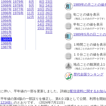
1999年
1979年
8月
8日
23日
1989年の月ごとの値
1998年
1978年
9月
9日
24日
1997年
1977年
10月
10日
25日
1996年
1976年
11月
11日
26日
旬ごとの値を表示
1995年
12月
12日
27日
（地点ごとのみのデータです
1994年
13日
28日
1993年
14日
29日
半旬ごとの値を表示
1992年
15日
30日
（地点ごとのみのデータです
1991年
31日
1989年5月の日ごと
1990年
1989年
1988年
１時間ごとの値を表
1987年
（地点ごとのみのデータです
１０分ごとの値を表
（地点ごとのみのデータです
地点ごとの観測史上1
（地点ごとのみのデータです
歴代全国ランキング
設に伴い、平年値の一部を更新しました。詳細は
配信資料に関するお知らせ
0年平年値の第4版の一部誤りを修正し、第4.0.1版として公開、利用を
21KB）
のとおりです。（2024年7月11日）