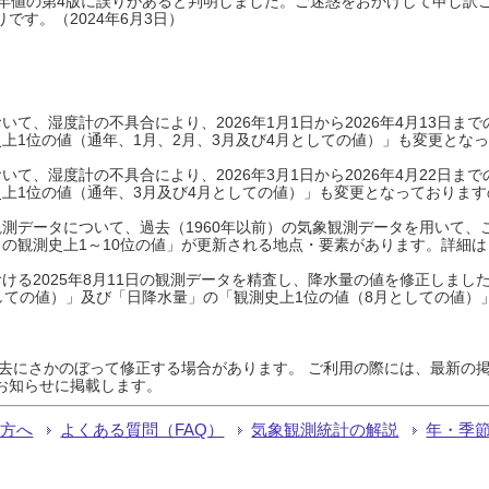
0年平年値の第4版に誤りがあると判明しました。ご迷惑をおかけして申し訳
です。（2024年6月3日）
て、湿度計の不具合により、2026年1月1日から2026年4月13日
上1位の値（通年、1月、2月、3月及び4月としての値）」も変更とな
て、湿度計の不具合により、2026年3月1日から2026年4月22日
上1位の値（通年、3月及び4月としての値）」も変更となっておりますので
測データについて、過去（1960年以前）の気象観測データを用いて、
の観測史上1～10位の値」が更新される地点・要素があります。詳細は
ける2025年8月11日の観測データを精査し、降水量の値を修正しまし
しての値）」及び「日降水量」の「観測史上1位の値（8月としての値）
過去にさかのぼって修正する場合があります。 ご利用の際には、最新の掲
お知らせに掲載します。
る方へ
よくある質問（FAQ）
気象観測統計の解説
年・季