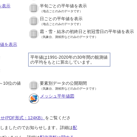
を表示
半旬ごとの平年値を表示
（地点ごとのみのデータです）
日ごとの平年値を表示
）
（地点ごとのみのデータです）
霜・雪・結氷の初終日と初冠雪日の平年値を表示
）
（気象台、測候所などのみのデータです）
の値を表示
平年値は1991-2020年の30年間の観測値
示
の平均をもとに算出しています。
）
示
）
～10位の値
要素別データの公開期間
）
（気象台、測候所などのみのデータです）
メッシュ平年値図
(PDF形式：124KB）
をご覧くださ
開始しましたのでお知らせします。詳細は
配