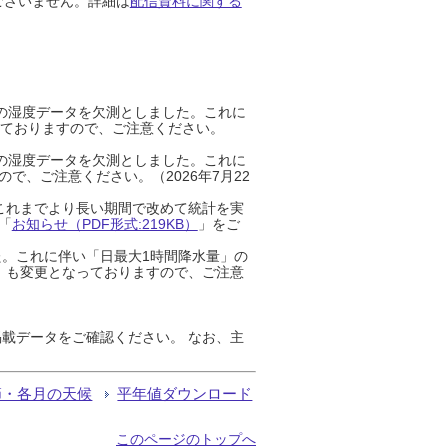
ございません。詳細は
配信資料に関する
までの湿度データを欠測としました。これに
っておりますので、ご注意ください。
までの湿度データを欠測としました。これに
、ご注意ください。（2026年7月22
これまでより長い期間で改めて統計を実
「
お知らせ（PDF形式:219KB）
」をご
た。これに伴い「日最大1時間降水量」の
」も変更となっておりますので、ご注意
載データをご確認ください。 なお、主
節・各月の天候
平年値ダウンロード
このページのトップへ