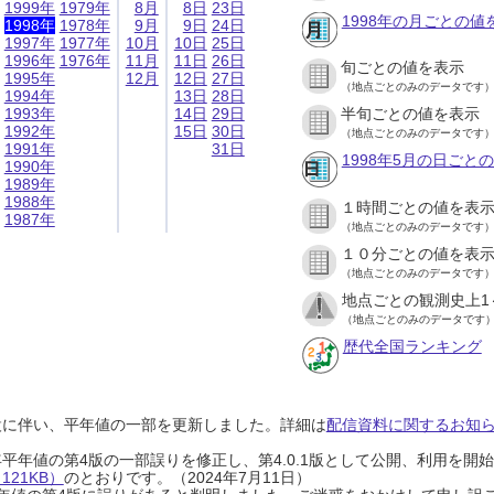
1999年
1979年
8月
8日
23日
1998年の月ごとの値
1998年
1978年
9月
9日
24日
1997年
1977年
10月
10日
25日
1996年
1976年
11月
11日
26日
旬ごとの値を表示
1995年
12月
12日
27日
（地点ごとのみのデータです
1994年
13日
28日
1993年
14日
29日
半旬ごとの値を表示
1992年
15日
30日
（地点ごとのみのデータです
1991年
31日
1998年5月の日ごと
1990年
1989年
1988年
１時間ごとの値を表
1987年
（地点ごとのみのデータです
１０分ごとの値を表
（地点ごとのみのデータです
地点ごとの観測史上1
（地点ごとのみのデータです
歴代全国ランキング
設に伴い、平年値の一部を更新しました。詳細は
配信資料に関するお知らせ
0年平年値の第4版の一部誤りを修正し、第4.0.1版として公開、利用を
21KB）
のとおりです。（2024年7月11日）