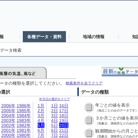
報
各種データ・資料
地域の情報
知
データ検索
ータの種類を選択してください。
検索条件を全てクリア
の選択
データの種類
年月日の選択をクリア
年ごとの値を表示
2006年
1986年
1月
1日
16日
2005年
1985年
2月
2日
17日
（地点ごとのみのデータです
2004年
1984年
3月
3日
18日
３か月ごとの値を表
2003年
1983年
4月
4日
19日
（気象台、測候所などのみの
2002年
1982年
5月
5日
20日
2001年
1981年
6月
6日
21日
観測開始からの月ご
2000年
1980年
7月
7日
22日
（気象台、測候所などのみの