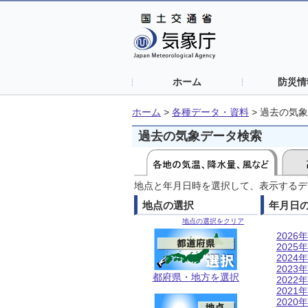
ホーム
防災情
ホーム
>
各種データ・資料
>
過去の気象
過去の気象データ検索
地点と年月日時を選択して、表示するデ
地点の選択
年月日
地点の選択をクリア
2026年
2025年
2024年
2023年
都府県・地方を選択
2022年
2021年
2020年