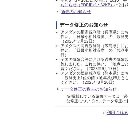
令和6年3月26日に公開した202
お知らせ（PDF形式：62KB）
のとおり
過去のお知らせ
データ修正のお知らせ
アメダスの郡家観測所（兵庫県）におい
伴い、「日最小相対湿度」の「観測史
（2026年7月22日）
アメダスの高野観測所（広島県）におい
伴い、「日最小相対湿度」の「観測史
日）
全国の気象台等における過去の気象観
施しました。これに伴い、「地点ごと
覧ください。（2025年9月17日）
アメダスの松島観測所（熊本県）にお
「観測史上1位の値（通年及び8月と
ください。（2025年8月20日）
データ修正の過去のお知らせ
※ 掲載している気象データは、
な修正については、データ修正の
利用され