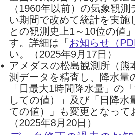
（1960年以前）の気象観
い期間で改めて統計を実施
との観測史上1～10位の値
す。詳細は「
お知らせ（PDF
い。（2025年9月17日）
アメダスの松島観測所（熊本
測データを精査し、降水量
「日最大1時間降水量」の「
しての値）」及び「日降水
ての値）」も変更となって
（2025年8月20日）