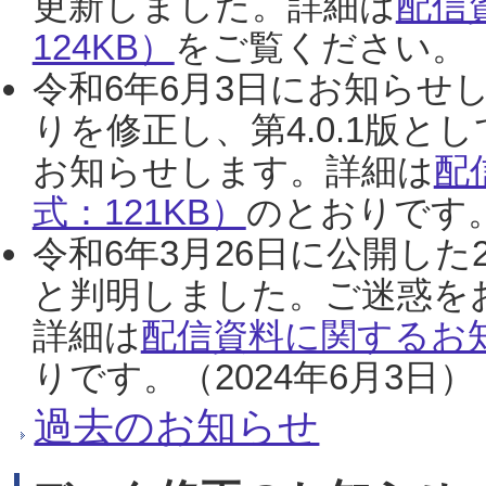
更新しました。詳細は
配信
124KB）
をご覧ください。（2
令和6年6月3日にお知らせし
りを修正し、第4.0.1版
お知らせします。詳細は
配
式：121KB）
のとおりです。
令和6年3月26日に公開した
と判明しました。ご迷惑を
詳細は
配信資料に関するお知
りです。（2024年6月3日）
過去のお知らせ