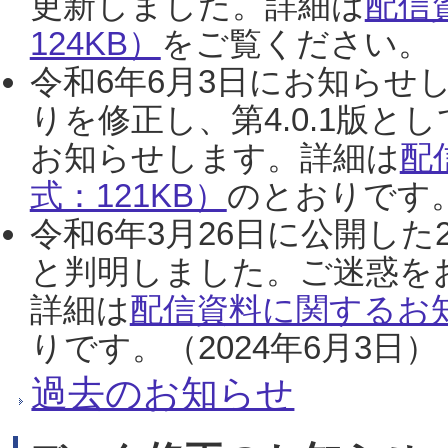
更新しました。詳細は
配信
124KB）
をご覧ください。（2
令和6年6月3日にお知らせし
りを修正し、第4.0.1版
お知らせします。詳細は
配
式：121KB）
のとおりです。
令和6年3月26日に公開した
と判明しました。ご迷惑を
詳細は
配信資料に関するお知
りです。（2024年6月3日）
過去のお知らせ