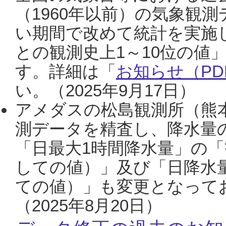
（1960年以前）の気象観
い期間で改めて統計を実施
との観測史上1～10位の値
す。詳細は「
お知らせ（PDF
い。（2025年9月17日）
アメダスの松島観測所（熊本
測データを精査し、降水量
「日最大1時間降水量」の「
しての値）」及び「日降水
ての値）」も変更となって
（2025年8月20日）