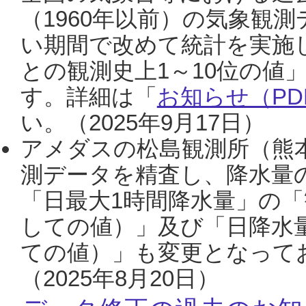
（1960年以前）の気象観
い期間で改めて統計を実施
との観測史上1～10位の値
す。詳細は「
お知らせ（PDF
い。（2025年9月17日）
アメダスの松島観測所（熊本
測データを精査し、降水量
「日最大1時間降水量」の「
しての値）」及び「日降水
ての値）」も変更となって
（2025年8月20日）