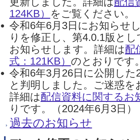
更新しました。詳細は
配信
124KB）
をご覧ください。（2
令和6年6月3日にお知らせし
りを修正し、第4.0.1版
お知らせします。詳細は
配
式：121KB）
のとおりです。
令和6年3月26日に公開した
と判明しました。ご迷惑を
詳細は
配信資料に関するお知
りです。（2024年6月3日）
過去のお知らせ