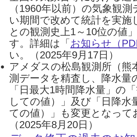
（1960年以前）の気象観
い期間で改めて統計を実施
との観測史上1～10位の値
す。詳細は「
お知らせ（PDF
い。（2025年9月17日）
アメダスの松島観測所（熊本
測データを精査し、降水量
「日最大1時間降水量」の「
しての値）」及び「日降水
ての値）」も変更となって
（2025年8月20日）