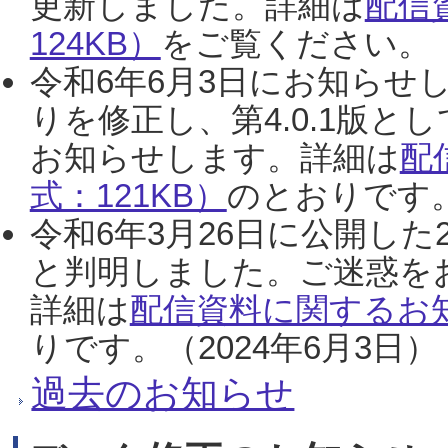
更新しました。詳細は
配信
124KB）
をご覧ください。（2
令和6年6月3日にお知らせし
りを修正し、第4.0.1版
お知らせします。詳細は
配
式：121KB）
のとおりです。
令和6年3月26日に公開した
と判明しました。ご迷惑を
詳細は
配信資料に関するお知
りです。（2024年6月3日）
過去のお知らせ