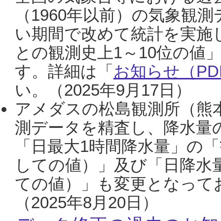
（1960年以前）の気象観
い期間で改めて統計を実施
との観測史上1～10位の値
す。詳細は「
お知らせ（PDF
い。（2025年9月17日）
アメダスの松島観測所（熊本
測データを精査し、降水量
「日最大1時間降水量」の「
しての値）」及び「日降水
ての値）」も変更となって
（2025年8月20日）