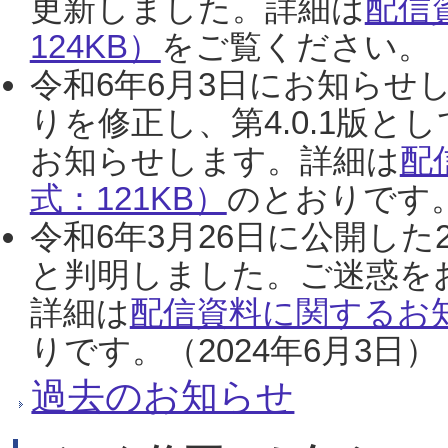
更新しました。詳細は
配信
124KB）
をご覧ください。（2
令和6年6月3日にお知らせし
りを修正し、第4.0.1版
お知らせします。詳細は
配
式：121KB）
のとおりです。
令和6年3月26日に公開した
と判明しました。ご迷惑を
詳細は
配信資料に関するお知
りです。（2024年6月3日）
過去のお知らせ