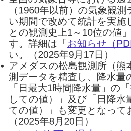
（1960年以前）の気象観
い期間で改めて統計を実施
との観測史上1～10位の値
す。詳細は「
お知らせ（PDF
い。（2025年9月17日）
アメダスの松島観測所（熊本
測データを精査し、降水量
「日最大1時間降水量」の「
しての値）」及び「日降水
ての値）」も変更となって
（2025年8月20日）