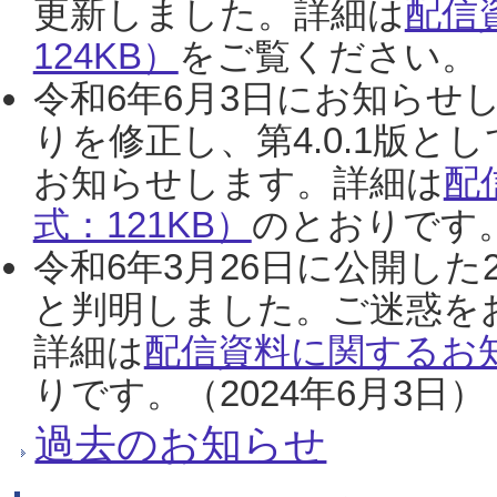
更新しました。詳細は
配信
124KB）
をご覧ください。（2
令和6年6月3日にお知らせし
りを修正し、第4.0.1版
お知らせします。詳細は
配
式：121KB）
のとおりです。
令和6年3月26日に公開した
と判明しました。ご迷惑を
詳細は
配信資料に関するお知
りです。（2024年6月3日）
過去のお知らせ