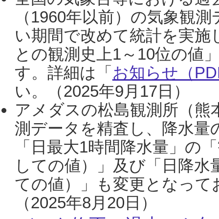
（1960年以前）の気象観
い期間で改めて統計を実施
との観測史上1～10位の値
す。詳細は「
お知らせ（PDF
い。（2025年9月17日）
アメダスの松島観測所（熊本
測データを精査し、降水量
「日最大1時間降水量」の「
しての値）」及び「日降水
ての値）」も変更となって
（2025年8月20日）