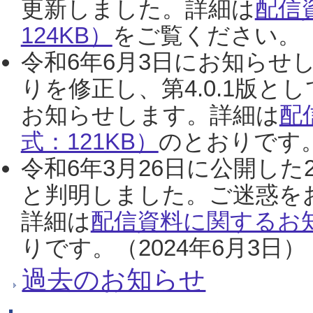
更新しました。詳細は
配信
124KB）
をご覧ください。（2
令和6年6月3日にお知らせし
りを修正し、第4.0.1版
お知らせします。詳細は
配
式：121KB）
のとおりです。
令和6年3月26日に公開した
と判明しました。ご迷惑を
詳細は
配信資料に関するお知
りです。（2024年6月3日）
過去のお知らせ