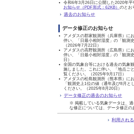
令和6年3月26日に公開した202
お知らせ（PDF形式：62KB）
のとおり
過去のお知らせ
データ修正のお知らせ
アメダスの郡家観測所（兵庫県）におい
伴い、「日最小相対湿度」の「観測史
（2026年7月22日）
アメダスの高野観測所（広島県）におい
伴い、「日最小相対湿度」の「観測史
日）
全国の気象台等における過去の気象観
施しました。これに伴い、「地点ごと
覧ください。（2025年9月17日）
アメダスの松島観測所（熊本県）にお
「観測史上1位の値（通年及び8月と
ください。（2025年8月20日）
データ修正の過去のお知らせ
※ 掲載している気象データは、
な修正については、データ修正の
利用され