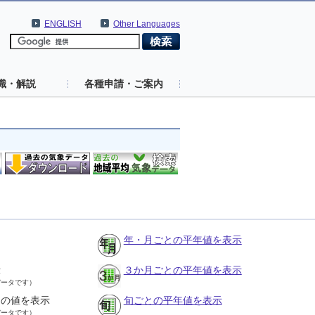
ENGLISH
Other Languages
識・解説
各種申請・ご案内
年・月ごとの平年値を表示
示
３か月ごとの平年値を表示
データです）
との値を表示
旬ごとの平年値を表示
データです）