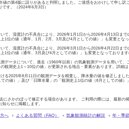
0年平年値の第4版に誤りがあると判明しました。ご迷惑をおかけして申し訳
です。（2024年6月3日）
て、湿度計の不具合により、2026年1月1日から2026年4月13日
上1位の値（通年、1月、2月、3月及び4月としての値）」も変更とな
て、湿度計の不具合により、2026年3月1日から2026年4月22日
上1位の値（通年、3月及び4月としての値）」も変更となっておりますので
測データについて、過去（1960年以前）の気象観測データを用いて、
の観測史上1～10位の値」が更新される地点・要素があります。詳細は
ける2025年8月11日の観測データを精査し、降水量の値を修正しまし
しての値）」及び「日降水量」の「観測史上1位の値（8月としての値）
過去にさかのぼって修正する場合があります。 ご利用の際には、最新の掲
お知らせに掲載します。
る方へ
よくある質問（FAQ）
気象観測統計の解説
年・季