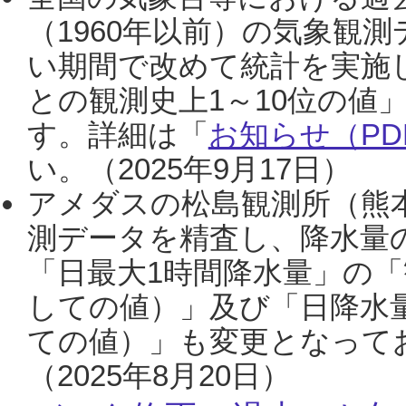
（1960年以前）の気象観
い期間で改めて統計を実施
との観測史上1～10位の値
す。詳細は「
お知らせ（PDF
い。（2025年9月17日）
アメダスの松島観測所（熊本
測データを精査し、降水量
「日最大1時間降水量」の「
しての値）」及び「日降水
ての値）」も変更となって
（2025年8月20日）