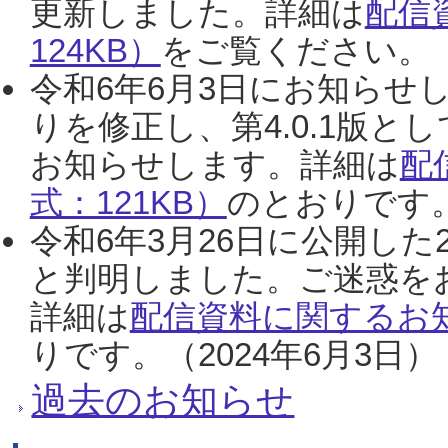
更新しました。詳細は
配信
124KB）
をご覧ください。（2
令和6年6月3日にお知らせし
りを修正し、第4.0.1版
お知らせします。詳細は
配
式：121KB）
のとおりです。
令和6年3月26日に公開した
と判明しました。ご迷惑を
詳細は
配信資料に関するお知
りです。（2024年6月3日）
過去のお知らせ