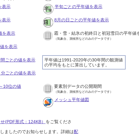
を表示
半旬ごとの平年値を表示
を表示
8月の日ごとの平年値を表示
値を表示
霜・雪・結氷の初終日と初冠雪日の平年値
（気象台、測候所などのみのデータです）
の値を表示
１時間ごとの値を表示
平年値は1991-2020年の30年間の観測値
の平均をもとに算出しています。
１０分ごとの値を表示
～10位の値
要素別データの公開期間
（気象台、測候所などのみのデータです）
メッシュ平年値図
(PDF形式：124KB）
をご覧くださ
開始しましたのでお知らせします。詳細は
配