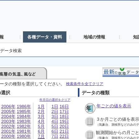
報
各種データ・資料
地域の情報
知
データ検索
ータの種類を選択してください。
検索条件を全てクリア
の選択
データの種類
年月日の選択をクリア
年ごとの値を表示
2006年
1986年
1月
1日
16日
2005年
1985年
2月
2日
17日
2004年
1984年
3月
3日
18日
３か月ごとの値を表
2003年
1983年
4月
4日
19日
（気象台、測候所などのみの
2002年
1982年
5月
5日
20日
2001年
1981年
6月
6日
21日
観測開始からの月ご
2000年
1980年
7月
7日
22日
（気象台、測候所などのみの