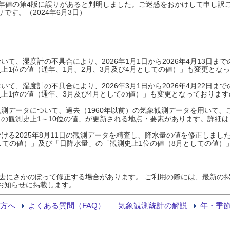
0年平年値の第4版に誤りがあると判明しました。ご迷惑をおかけして申し訳
です。（2024年6月3日）
て、湿度計の不具合により、2026年1月1日から2026年4月13日
上1位の値（通年、1月、2月、3月及び4月としての値）」も変更とな
て、湿度計の不具合により、2026年3月1日から2026年4月22日
上1位の値（通年、3月及び4月としての値）」も変更となっておりますので
測データについて、過去（1960年以前）の気象観測データを用いて、
の観測史上1～10位の値」が更新される地点・要素があります。詳細は
ける2025年8月11日の観測データを精査し、降水量の値を修正しまし
しての値）」及び「日降水量」の「観測史上1位の値（8月としての値）
過去にさかのぼって修正する場合があります。 ご利用の際には、最新の掲
お知らせに掲載します。
る方へ
よくある質問（FAQ）
気象観測統計の解説
年・季