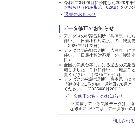
令和6年3月26日に公開した202
お知らせ（PDF形式：62KB）
のとおり
過去のお知らせ
データ修正のお知らせ
アメダスの郡家観測所（兵庫県）におい
伴い、「日最小相対湿度」の「観測史
（2026年7月22日）
アメダスの高野観測所（広島県）におい
伴い、「日最小相対湿度」の「観測史
日）
全国の気象台等における過去の気象観
施しました。これに伴い、「地点ごと
覧ください。（2025年9月17日）
アメダスの松島観測所（熊本県）にお
「観測史上1位の値（通年及び8月と
ください。（2025年8月20日）
データ修正の過去のお知らせ
※ 掲載している気象データは、
な修正については、データ修正の
利用され