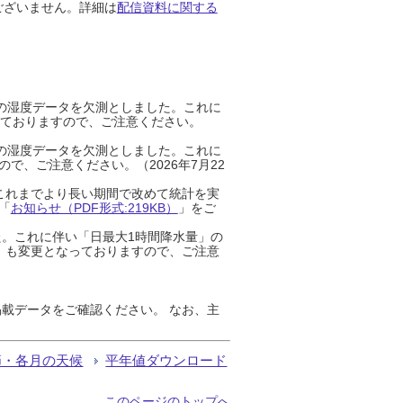
ございません。詳細は
配信資料に関する
までの湿度データを欠測としました。これに
っておりますので、ご注意ください。
までの湿度データを欠測としました。これに
、ご注意ください。（2026年7月22
これまでより長い期間で改めて統計を実
「
お知らせ（PDF形式:219KB）
」をご
た。これに伴い「日最大1時間降水量」の
」も変更となっておりますので、ご注意
載データをご確認ください。 なお、主
節・各月の天候
平年値ダウンロード
このページのトップへ