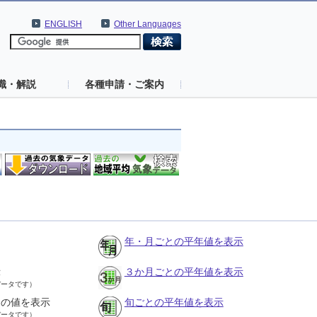
ENGLISH
Other Languages
識・解説
各種申請・ご案内
年・月ごとの平年値を表示
示
３か月ごとの平年値を表示
データです）
との値を表示
旬ごとの平年値を表示
データです）