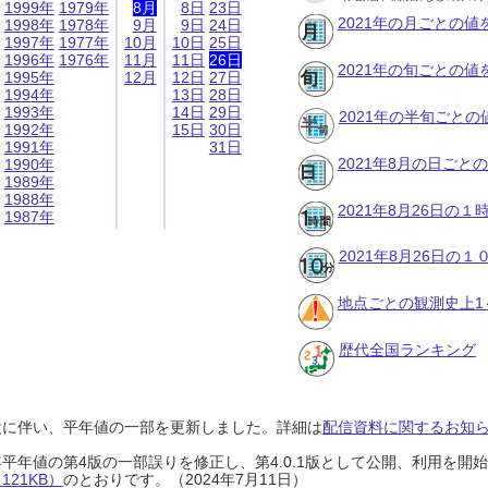
1999年
1979年
8月
8日
23日
2021年の月ごとの値
1998年
1978年
9月
9日
24日
1997年
1977年
10月
10日
25日
1996年
1976年
11月
11日
26日
2021年の旬ごとの値
1995年
12月
12日
27日
1994年
13日
28日
1993年
14日
29日
2021年の半旬ごとの
1992年
15日
30日
1991年
31日
2021年8月の日ごと
1990年
1989年
1988年
2021年8月26日の
1987年
2021年8月26日の
地点ごとの観測史上1
歴代全国ランキング
設に伴い、平年値の一部を更新しました。詳細は
配信資料に関するお知らせ
0年平年値の第4版の一部誤りを修正し、第4.0.1版として公開、利用を
21KB）
のとおりです。（2024年7月11日）