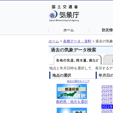
ホーム
防災情
ホーム
>
各種データ・資料
>
過去の気象
過去の気象データ検索
地点と年月日時を選択して、表示するデ
地点の選択
年月日
地点の選択をクリア
2026年
2025年
2024年
2023年
都府県・地方を選択
2022年
2021年
2020年