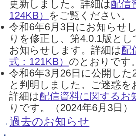
更新しました。詳細は
配信
124KB）
をご覧ください。（2
令和6年6月3日にお知らせし
りを修正し、第4.0.1版
お知らせします。詳細は
配
式：121KB）
のとおりです。
令和6年3月26日に公開した
と判明しました。ご迷惑を
詳細は
配信資料に関するお知
りです。（2024年6月3日）
過去のお知らせ