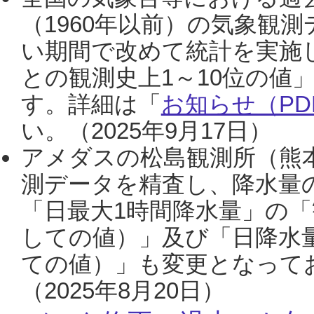
（1960年以前）の気象観
い期間で改めて統計を実施
との観測史上1～10位の値
す。詳細は「
お知らせ（PDF
い。（2025年9月17日）
アメダスの松島観測所（熊本
測データを精査し、降水量
「日最大1時間降水量」の「
しての値）」及び「日降水
ての値）」も変更となって
（2025年8月20日）