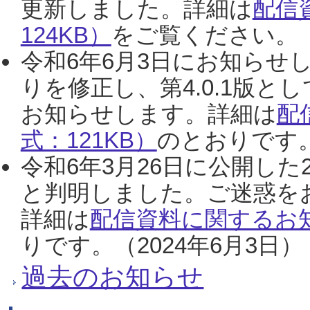
更新しました。詳細は
配信
124KB）
をご覧ください。（2
令和6年6月3日にお知らせし
りを修正し、第4.0.1版
お知らせします。詳細は
配
式：121KB）
のとおりです。
令和6年3月26日に公開した
と判明しました。ご迷惑を
詳細は
配信資料に関するお知
りです。（2024年6月3日）
過去のお知らせ